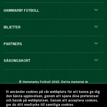
HAMMARBY FOTBOLL
BILJETTER
PARTNERS
SÄSONGSKORT
© Hammarby Fotboll 2015. Detta material är
skyddat enligt lagen om upphovsrätt.
Vi använder cookies på vår webbplats för att kunna ge dig
Eftertryck eller annan kopiering är förbjuden.
den bästa upplevelsen, genom att spara dina preferenser
Citera oss gärna men ange källan:
och besök på webbplatsen. Genom att acceptera cookies,
ger du ditt medtycke till samtliga cookies.
www.hammarbyfotboll.se. Ansvarig utgivare: