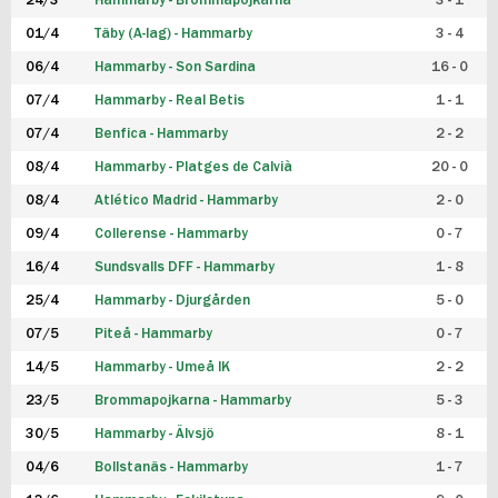
24/3
Hammarby - Brommapojkarna
3 - 1
FUTSAL DAM
01/4
Täby (A-lag) - Hammarby
3 - 4
06/4
Hammarby - Son Sardina
16 - 0
07/4
Hammarby - Real Betis
1 - 1
07/4
Benfica - Hammarby
2 - 2
08/4
Hammarby - Platges de Calvià
20 - 0
08/4
Atlético Madrid - Hammarby
2 - 0
09/4
Collerense - Hammarby
0 - 7
16/4
Sundsvalls DFF - Hammarby
1 - 8
25/4
Hammarby - Djurgården
5 - 0
07/5
Piteå - Hammarby
0 - 7
14/5
Hammarby - Umeå IK
2 - 2
23/5
Brommapojkarna - Hammarby
5 - 3
30/5
Hammarby - Älvsjö
8 - 1
04/6
Bollstanäs - Hammarby
1 - 7