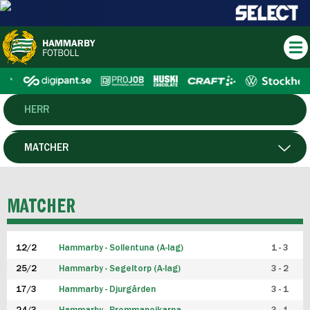
HERR
DAM
MATCHER
HTFF
SPELARE
MATCHER
P19
12/2
Hammarby - Sollentuna (A-lag)
1 - 3
F19
25/2
Hammarby - Segeltorp (A-lag)
3 - 2
FUTSAL HERR
17/3
Hammarby - Djurgården
3 - 1