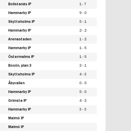
Bollstanäs IP
1 - 7
Hammarby IP
9 - 0
Skytteholms IP
5 - 1
Hammarby IP
2 - 2
Arenastaden
1 - 2
Hammarby IP
1 - 5
Östermalms IP
1 - 5
Bosön, plan 3
2 - 1
Skytteholms IP
4 - 3
Åbyvallen
0 - 5
Hammarby IP
5 - 0
Grimsta IP
4 - 2
Hammarby IP
3 - 3
Malmö IP
Malmö IP