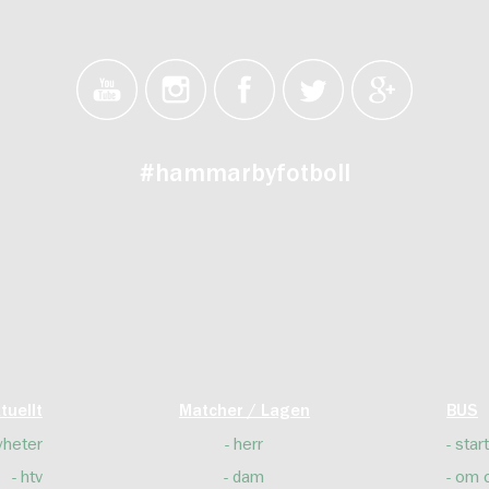
#hammarbyfotboll
tuellt
Matcher / Lagen
BUS
yheter
herr
start
htv
dam
om 