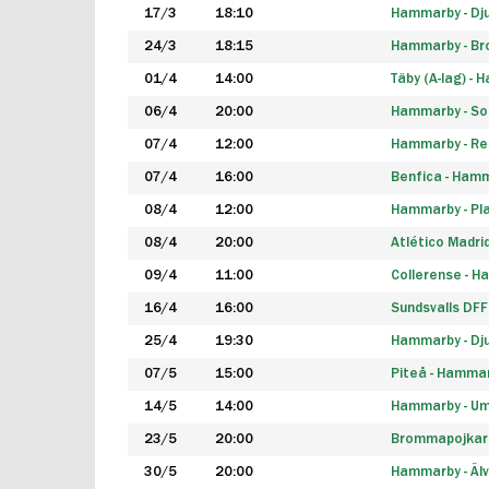
17/3
18:10
Hammarby - Dj
24/3
18:15
Hammarby - B
01/4
14:00
Täby (A-lag) -
06/4
20:00
Hammarby - So
07/4
12:00
Hammarby - Rea
07/4
16:00
Benfica - Ham
08/4
12:00
Hammarby - Pla
08/4
20:00
Atlético Madri
09/4
11:00
Collerense - 
16/4
16:00
Sundsvalls DF
25/4
19:30
Hammarby - Dj
07/5
15:00
Piteå - Hamma
14/5
14:00
Hammarby - Um
23/5
20:00
Brommapojkar
30/5
20:00
Hammarby - Älv