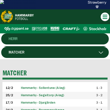
HERR
DAM
MATCHER
HTFF
SPELARE
MATCHER
P19
12/2
Hammarby - Sollentuna (A-lag)
1 - 3
F19
25/2
Hammarby - Segeltorp (A-lag)
3 - 2
FUTSAL HERR
17/3
Hammarby - Djurgården
3 - 1