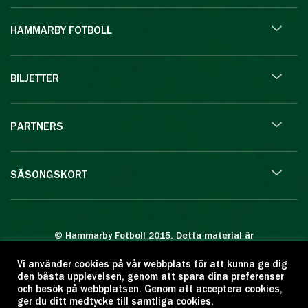
HAMMARBY FOTBOLL
BILJETTER
PARTNERS
SÄSONGSKORT
© Hammarby Fotboll 2015. Detta material är
skyddat enligt lagen om upphovsrätt.
Vi använder cookies på vår webbplats för att kunna ge dig
Eftertryck eller annan kopiering är förbjuden.
den bästa upplevelsen, genom att spara dina preferenser
Citera oss gärna men ange källan:
och besök på webbplatsen. Genom att acceptera cookies,
ger du ditt medtycke till samtliga cookies.
www.hammarbyfotboll.se. Ansvarig utgivare: