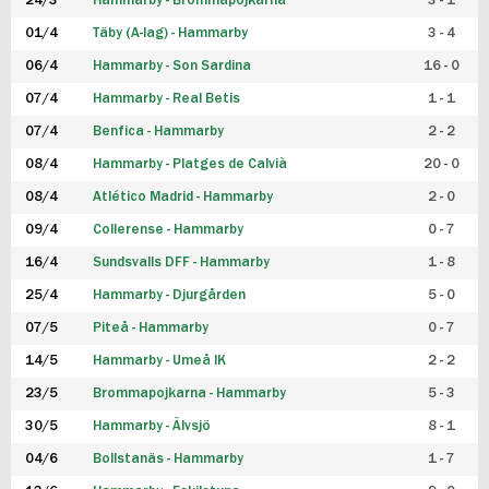
24/3
Hammarby - Brommapojkarna
3 - 1
FUTSAL DAM
01/4
Täby (A-lag) - Hammarby
3 - 4
06/4
Hammarby - Son Sardina
16 - 0
07/4
Hammarby - Real Betis
1 - 1
07/4
Benfica - Hammarby
2 - 2
08/4
Hammarby - Platges de Calvià
20 - 0
08/4
Atlético Madrid - Hammarby
2 - 0
09/4
Collerense - Hammarby
0 - 7
16/4
Sundsvalls DFF - Hammarby
1 - 8
25/4
Hammarby - Djurgården
5 - 0
07/5
Piteå - Hammarby
0 - 7
14/5
Hammarby - Umeå IK
2 - 2
23/5
Brommapojkarna - Hammarby
5 - 3
30/5
Hammarby - Älvsjö
8 - 1
04/6
Bollstanäs - Hammarby
1 - 7