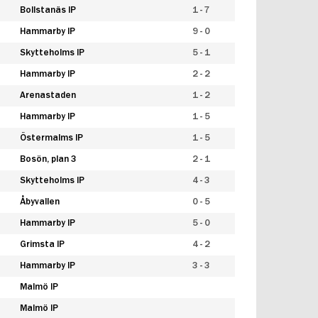
Bollstanäs IP
1 - 7
Hammarby IP
9 - 0
Skytteholms IP
5 - 1
Hammarby IP
2 - 2
Arenastaden
1 - 2
Hammarby IP
1 - 5
Östermalms IP
1 - 5
Bosön, plan 3
2 - 1
Skytteholms IP
4 - 3
Åbyvallen
0 - 5
Hammarby IP
5 - 0
Grimsta IP
4 - 2
Hammarby IP
3 - 3
Malmö IP
Malmö IP