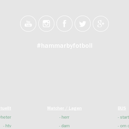
#hammarbyfotboll
tuellt
Matcher / Lagen
BUS
yheter
herr
start
htv
dam
om 