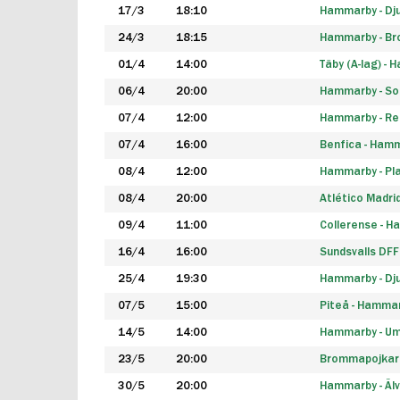
17/3
18:10
Hammarby - Dj
24/3
18:15
Hammarby - B
01/4
14:00
Täby (A-lag) -
06/4
20:00
Hammarby - So
07/4
12:00
Hammarby - Rea
07/4
16:00
Benfica - Ham
08/4
12:00
Hammarby - Pla
08/4
20:00
Atlético Madri
09/4
11:00
Collerense - 
16/4
16:00
Sundsvalls DF
25/4
19:30
Hammarby - Dj
07/5
15:00
Piteå - Hamma
14/5
14:00
Hammarby - Um
23/5
20:00
Brommapojkar
30/5
20:00
Hammarby - Älv