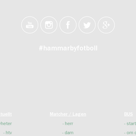
#hammarbyfotboll
tuellt
Matcher / Lagen
BUS
yheter
herr
start
htv
dam
om 