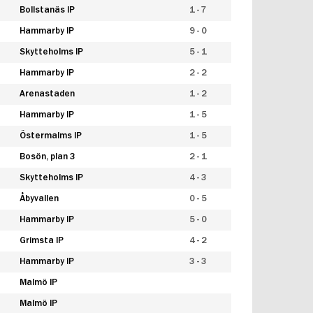
Bollstanäs IP
1 - 7
Hammarby IP
9 - 0
Skytteholms IP
5 - 1
Hammarby IP
2 - 2
Arenastaden
1 - 2
Hammarby IP
1 - 5
Östermalms IP
1 - 5
Bosön, plan 3
2 - 1
Skytteholms IP
4 - 3
Åbyvallen
0 - 5
Hammarby IP
5 - 0
Grimsta IP
4 - 2
Hammarby IP
3 - 3
Malmö IP
Malmö IP