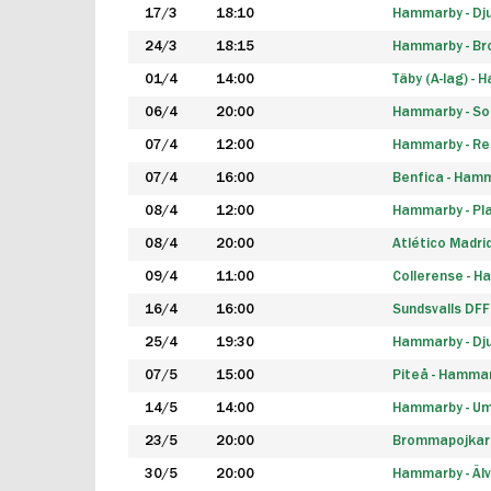
17/3
18:10
Hammarby - Dj
24/3
18:15
Hammarby - B
01/4
14:00
Täby (A-lag) -
06/4
20:00
Hammarby - So
07/4
12:00
Hammarby - Rea
07/4
16:00
Benfica - Ham
08/4
12:00
Hammarby - Pla
08/4
20:00
Atlético Madri
09/4
11:00
Collerense - 
16/4
16:00
Sundsvalls DF
25/4
19:30
Hammarby - Dj
07/5
15:00
Piteå - Hamma
14/5
14:00
Hammarby - Um
23/5
20:00
Brommapojkar
30/5
20:00
Hammarby - Älv