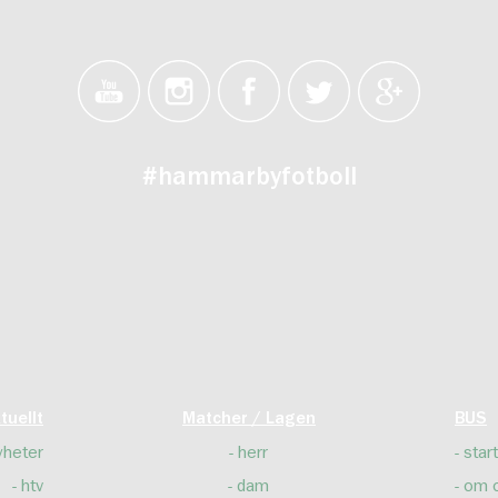
#hammarbyfotboll
tuellt
Matcher / Lagen
BUS
yheter
herr
start
htv
dam
om 