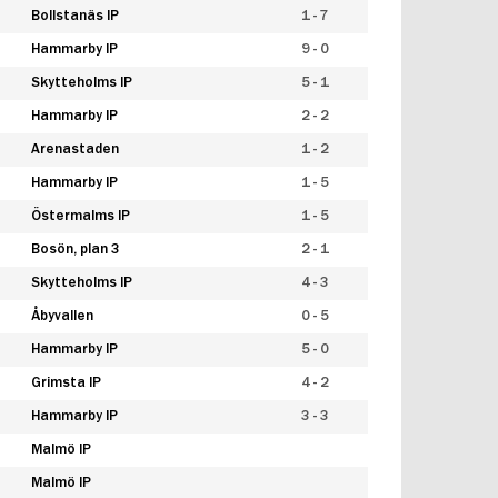
Bollstanäs IP
1 - 7
Hammarby IP
9 - 0
Skytteholms IP
5 - 1
Hammarby IP
2 - 2
Arenastaden
1 - 2
Hammarby IP
1 - 5
Östermalms IP
1 - 5
Bosön, plan 3
2 - 1
Skytteholms IP
4 - 3
Åbyvallen
0 - 5
Hammarby IP
5 - 0
Grimsta IP
4 - 2
Hammarby IP
3 - 3
Malmö IP
Malmö IP