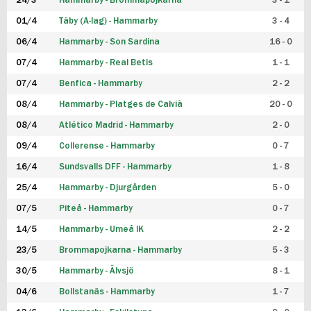
24/3
Hammarby - Brommapojkarna
3 - 1
FUTSAL DAM
01/4
Täby (A-lag) - Hammarby
3 - 4
06/4
Hammarby - Son Sardina
16 - 0
07/4
Hammarby - Real Betis
1 - 1
07/4
Benfica - Hammarby
2 - 2
08/4
Hammarby - Platges de Calvià
20 - 0
08/4
Atlético Madrid - Hammarby
2 - 0
09/4
Collerense - Hammarby
0 - 7
16/4
Sundsvalls DFF - Hammarby
1 - 8
25/4
Hammarby - Djurgården
5 - 0
07/5
Piteå - Hammarby
0 - 7
14/5
Hammarby - Umeå IK
2 - 2
23/5
Brommapojkarna - Hammarby
5 - 3
30/5
Hammarby - Älvsjö
8 - 1
04/6
Bollstanäs - Hammarby
1 - 7