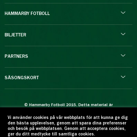
HAMMARBY FOTBOLL
BILJETTER
PARTNERS
SÄSONGSKORT
© Hammarby Fotboll 2015. Detta material är
skyddat enligt lagen om upphovsrätt.
Vi använder cookies på vår webbplats för att kunna ge dig
Eftertryck eller annan kopiering är förbjuden.
den bästa upplevelsen, genom att spara dina preferenser
Citera oss gärna men ange källan:
och besök på webbplatsen. Genom att acceptera cookies,
ger du ditt medtycke till samtliga cookies.
www.hammarbyfotboll.se. Ansvarig utgivare: