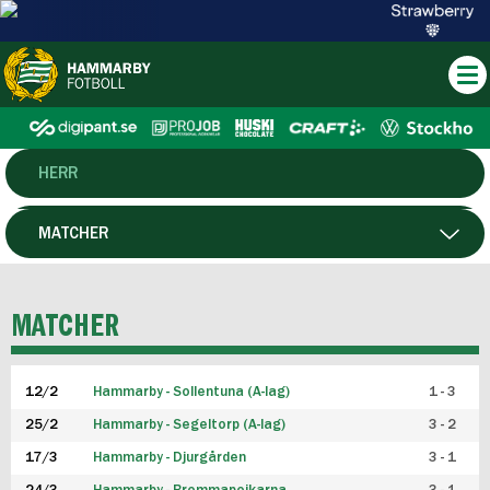
HERR
DAM
MATCHER
HTFF
SPELARE
MATCHER
P19
12/2
Hammarby - Sollentuna (A-lag)
1 - 3
F19
25/2
Hammarby - Segeltorp (A-lag)
3 - 2
FUTSAL HERR
17/3
Hammarby - Djurgården
3 - 1