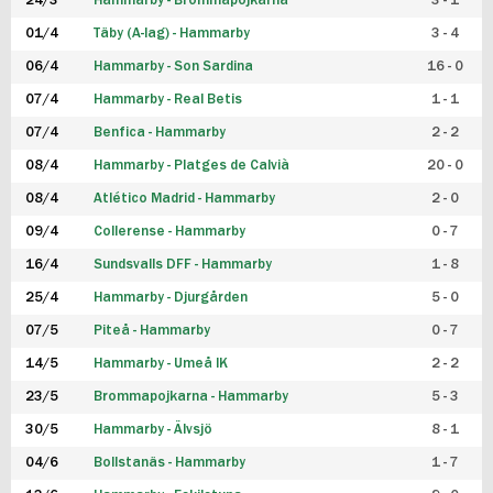
24/3
Hammarby - Brommapojkarna
3 - 1
FUTSAL DAM
01/4
Täby (A-lag) - Hammarby
3 - 4
06/4
Hammarby - Son Sardina
16 - 0
07/4
Hammarby - Real Betis
1 - 1
07/4
Benfica - Hammarby
2 - 2
08/4
Hammarby - Platges de Calvià
20 - 0
08/4
Atlético Madrid - Hammarby
2 - 0
09/4
Collerense - Hammarby
0 - 7
16/4
Sundsvalls DFF - Hammarby
1 - 8
25/4
Hammarby - Djurgården
5 - 0
07/5
Piteå - Hammarby
0 - 7
14/5
Hammarby - Umeå IK
2 - 2
23/5
Brommapojkarna - Hammarby
5 - 3
30/5
Hammarby - Älvsjö
8 - 1
04/6
Bollstanäs - Hammarby
1 - 7