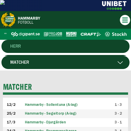
HERR
DAM
MATCHER
HTFF
SPELARE
MATCHER
P19
12/2
Hammarby - Sollentuna (A-lag)
1 - 3
F19
25/2
Hammarby - Segeltorp (A-lag)
3 - 2
FUTSAL HERR
17/3
Hammarby - Djurgården
3 - 1