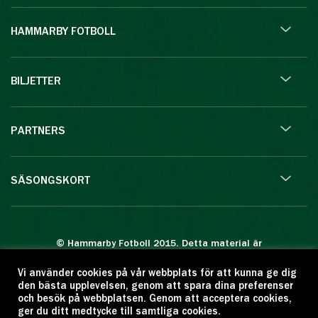
HAMMARBY FOTBOLL
BILJETTER
PARTNERS
SÄSONGSKORT
© Hammarby Fotboll 2015. Detta material är
skyddat enligt lagen om upphovsrätt.
Vi använder cookies på vår webbplats för att kunna ge dig
Eftertryck eller annan kopiering är förbjuden.
den bästa upplevelsen, genom att spara dina preferenser
Citera oss gärna men ange källan:
och besök på webbplatsen. Genom att acceptera cookies,
ger du ditt medtycke till samtliga cookies.
www.hammarbyfotboll.se. Ansvarig utgivare: