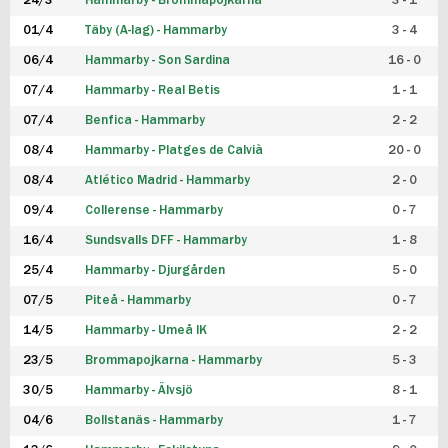
24/3
Hammarby - Brommapojkarna
3 - 1
FUTSAL DAM
01/4
Täby (A-lag) - Hammarby
3 - 4
06/4
Hammarby - Son Sardina
16 - 0
07/4
Hammarby - Real Betis
1 - 1
07/4
Benfica - Hammarby
2 - 2
08/4
Hammarby - Platges de Calvià
20 - 0
08/4
Atlético Madrid - Hammarby
2 - 0
09/4
Collerense - Hammarby
0 - 7
16/4
Sundsvalls DFF - Hammarby
1 - 8
25/4
Hammarby - Djurgården
5 - 0
07/5
Piteå - Hammarby
0 - 7
14/5
Hammarby - Umeå IK
2 - 2
23/5
Brommapojkarna - Hammarby
5 - 3
30/5
Hammarby - Älvsjö
8 - 1
04/6
Bollstanäs - Hammarby
1 - 7