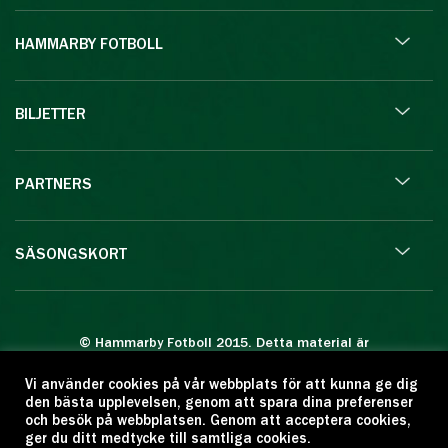
HAMMARBY FOTBOLL
BILJETTER
PARTNERS
SÄSONGSKORT
© Hammarby Fotboll 2015. Detta material är
skyddat enligt lagen om upphovsrätt.
Vi använder cookies på vår webbplats för att kunna ge dig
Eftertryck eller annan kopiering är förbjuden.
den bästa upplevelsen, genom att spara dina preferenser
Citera oss gärna men ange källan:
och besök på webbplatsen. Genom att acceptera cookies,
ger du ditt medtycke till samtliga cookies.
www.hammarbyfotboll.se. Ansvarig utgivare: