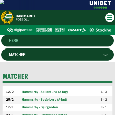
HERR
DAM
MATCHER
HTFF
SPELARE
MATCHER
P19
12/2
Hammarby - Sollentuna (A-lag)
1 - 3
F19
25/2
Hammarby - Segeltorp (A-lag)
3 - 2
FUTSAL HERR
17/3
Hammarby - Djurgården
3 - 1