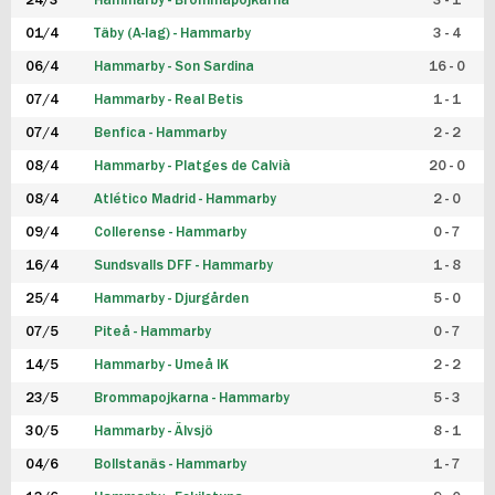
24/3
Hammarby - Brommapojkarna
3 - 1
FUTSAL DAM
01/4
Täby (A-lag) - Hammarby
3 - 4
06/4
Hammarby - Son Sardina
16 - 0
07/4
Hammarby - Real Betis
1 - 1
07/4
Benfica - Hammarby
2 - 2
08/4
Hammarby - Platges de Calvià
20 - 0
08/4
Atlético Madrid - Hammarby
2 - 0
09/4
Collerense - Hammarby
0 - 7
16/4
Sundsvalls DFF - Hammarby
1 - 8
25/4
Hammarby - Djurgården
5 - 0
07/5
Piteå - Hammarby
0 - 7
14/5
Hammarby - Umeå IK
2 - 2
23/5
Brommapojkarna - Hammarby
5 - 3
30/5
Hammarby - Älvsjö
8 - 1
04/6
Bollstanäs - Hammarby
1 - 7