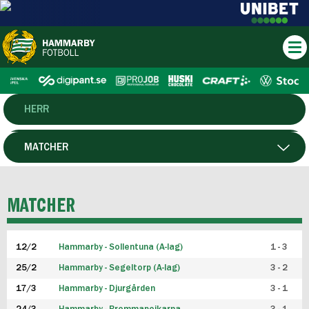
HERR
DAM
MATCHER
HTFF
SPELARE
MATCHER
P19
12/2
Hammarby - Sollentuna (A-lag)
1 - 3
F19
25/2
Hammarby - Segeltorp (A-lag)
3 - 2
FUTSAL HERR
17/3
Hammarby - Djurgården
3 - 1