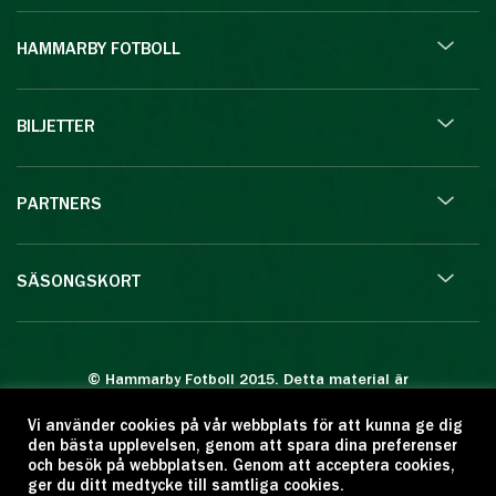
HAMMARBY FOTBOLL
BILJETTER
PARTNERS
SÄSONGSKORT
© Hammarby Fotboll 2015. Detta material är
skyddat enligt lagen om upphovsrätt.
Vi använder cookies på vår webbplats för att kunna ge dig
Eftertryck eller annan kopiering är förbjuden.
den bästa upplevelsen, genom att spara dina preferenser
Citera oss gärna men ange källan:
och besök på webbplatsen. Genom att acceptera cookies,
ger du ditt medtycke till samtliga cookies.
www.hammarbyfotboll.se. Ansvarig utgivare: