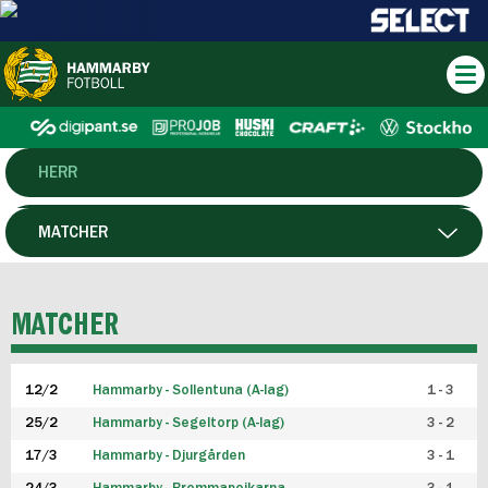
HERR
DAM
MATCHER
HTFF
SPELARE
MATCHER
P19
12/2
Hammarby - Sollentuna (A-lag)
1 - 3
F19
25/2
Hammarby - Segeltorp (A-lag)
3 - 2
FUTSAL HERR
17/3
Hammarby - Djurgården
3 - 1