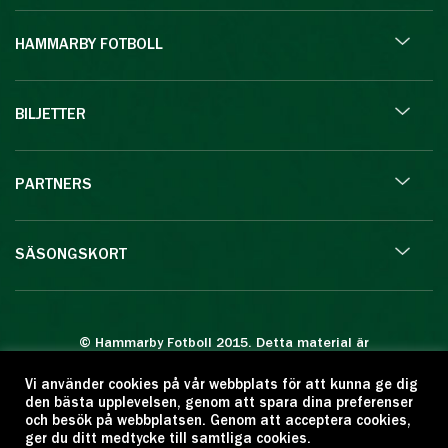
HAMMARBY FOTBOLL
BILJETTER
PARTNERS
SÄSONGSKORT
© Hammarby Fotboll 2015. Detta material är
skyddat enligt lagen om upphovsrätt.
Vi använder cookies på vår webbplats för att kunna ge dig
Eftertryck eller annan kopiering är förbjuden.
den bästa upplevelsen, genom att spara dina preferenser
Citera oss gärna men ange källan:
och besök på webbplatsen. Genom att acceptera cookies,
ger du ditt medtycke till samtliga cookies.
www.hammarbyfotboll.se. Ansvarig utgivare: