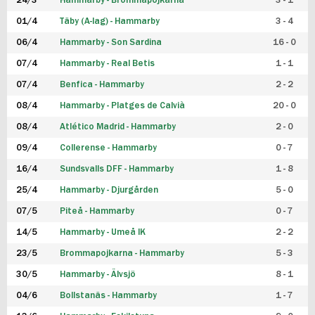
24/3
Hammarby - Brommapojkarna
3 - 1
FUTSAL DAM
01/4
Täby (A-lag) - Hammarby
3 - 4
06/4
Hammarby - Son Sardina
16 - 0
07/4
Hammarby - Real Betis
1 - 1
07/4
Benfica - Hammarby
2 - 2
08/4
Hammarby - Platges de Calvià
20 - 0
08/4
Atlético Madrid - Hammarby
2 - 0
09/4
Collerense - Hammarby
0 - 7
16/4
Sundsvalls DFF - Hammarby
1 - 8
25/4
Hammarby - Djurgården
5 - 0
07/5
Piteå - Hammarby
0 - 7
14/5
Hammarby - Umeå IK
2 - 2
23/5
Brommapojkarna - Hammarby
5 - 3
30/5
Hammarby - Älvsjö
8 - 1
04/6
Bollstanäs - Hammarby
1 - 7