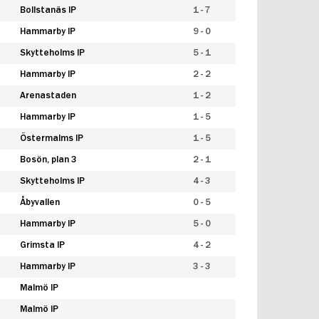
Bollstanäs IP
1 - 7
Hammarby IP
9 - 0
Skytteholms IP
5 - 1
Hammarby IP
2 - 2
Arenastaden
1 - 2
Hammarby IP
1 - 5
Östermalms IP
1 - 5
Bosön, plan 3
2 - 1
Skytteholms IP
4 - 3
Åbyvallen
0 - 5
Hammarby IP
5 - 0
Grimsta IP
4 - 2
Hammarby IP
3 - 3
Malmö IP
Malmö IP