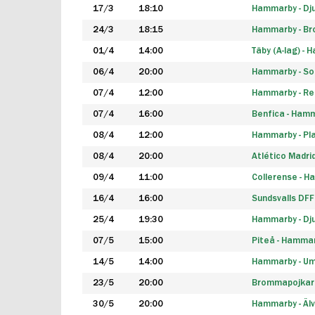
17/3
18:10
Hammarby - Dj
24/3
18:15
Hammarby - B
01/4
14:00
Täby (A-lag) -
06/4
20:00
Hammarby - So
07/4
12:00
Hammarby - Rea
07/4
16:00
Benfica - Ham
08/4
12:00
Hammarby - Pla
08/4
20:00
Atlético Madri
09/4
11:00
Collerense - 
16/4
16:00
Sundsvalls DF
25/4
19:30
Hammarby - Dj
07/5
15:00
Piteå - Hamma
14/5
14:00
Hammarby - Um
23/5
20:00
Brommapojkar
30/5
20:00
Hammarby - Älv