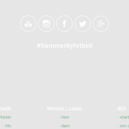
#hammarbyfotboll
tuellt
Matcher / Lagen
BUS
yheter
herr
start
htv
dam
om 