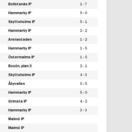
Bollstanäs IP
1 - 7
Hammarby IP
9 - 0
Skytteholms IP
5 - 1
Hammarby IP
2 - 2
Arenastaden
1 - 2
Hammarby IP
1 - 5
Östermalms IP
1 - 5
Bosön, plan 3
2 - 1
Skytteholms IP
4 - 3
Åbyvallen
0 - 5
Hammarby IP
5 - 0
Grimsta IP
4 - 2
Hammarby IP
3 - 3
Malmö IP
Malmö IP