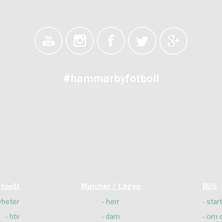
#hammarbyfotboll
tuellt
Matcher / Lagen
BUS
yheter
herr
start
htv
dam
om 