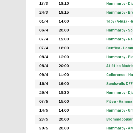
17/3
18:10
Hammarby - Dj
24/3
18:15
Hammarby - B
01/4
14:00
Täby (A-lag) -
06/4
20:00
Hammarby - So
07/4
12:00
Hammarby - Rea
07/4
16:00
Benfica - Ham
08/4
12:00
Hammarby - Pla
08/4
20:00
Atlético Madri
09/4
11:00
Collerense - 
16/4
16:00
Sundsvalls DF
25/4
19:30
Hammarby - Dj
07/5
15:00
Piteå - Hamma
14/5
14:00
Hammarby - Um
23/5
20:00
Brommapojkar
30/5
20:00
Hammarby - Älv