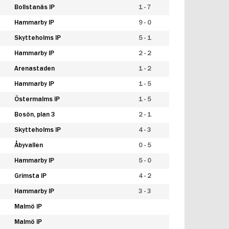
Bollstanäs IP
1 - 7
Hammarby IP
9 - 0
Skytteholms IP
5 - 1
Hammarby IP
2 - 2
Arenastaden
1 - 2
Hammarby IP
1 - 5
Östermalms IP
1 - 5
Bosön, plan 3
2 - 1
Skytteholms IP
4 - 3
Åbyvallen
0 - 5
Hammarby IP
5 - 0
Grimsta IP
4 - 2
Hammarby IP
3 - 3
Malmö IP
Malmö IP