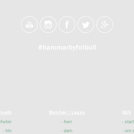
#hammarbyfotboll
tuellt
Matcher / Lagen
BUS
yheter
herr
start
htv
dam
om 