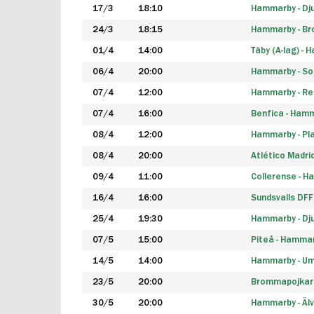
17/3
18:10
Hammarby - Dj
24/3
18:15
Hammarby - B
01/4
14:00
Täby (A-lag) -
06/4
20:00
Hammarby - So
07/4
12:00
Hammarby - Rea
07/4
16:00
Benfica - Ham
08/4
12:00
Hammarby - Pla
08/4
20:00
Atlético Madri
09/4
11:00
Collerense - 
16/4
16:00
Sundsvalls DF
25/4
19:30
Hammarby - Dj
07/5
15:00
Piteå - Hamma
14/5
14:00
Hammarby - Um
23/5
20:00
Brommapojkar
30/5
20:00
Hammarby - Älv