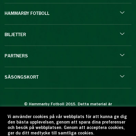
HAMMARBY FOTBOLL
BILJETTER
PARTNERS
SÄSONGSKORT
© Hammarby Fotboll 2015. Detta material är
skyddat enligt lagen om upphovsrätt.
Vi använder cookies på vår webbplats för att kunna ge dig
Eftertryck eller annan kopiering är förbjuden.
den bästa upplevelsen, genom att spara dina preferenser
Citera oss gärna men ange källan:
och besök på webbplatsen. Genom att acceptera cookies,
ger du ditt medtycke till samtliga cookies.
www.hammarbyfotboll.se. Ansvarig utgivare: