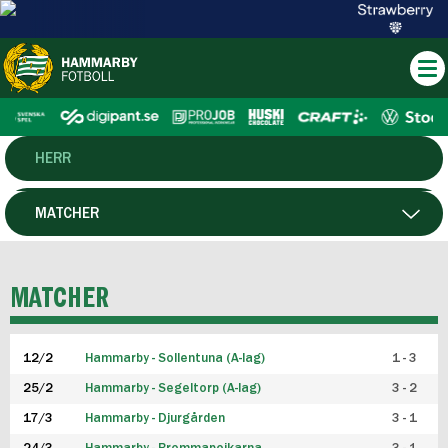
HERR
DAM
MATCHER
HTFF
SPELARE
MATCHER
P19
12/2
Hammarby - Sollentuna (A-lag)
1 - 3
F19
25/2
Hammarby - Segeltorp (A-lag)
3 - 2
FUTSAL HERR
17/3
Hammarby - Djurgården
3 - 1