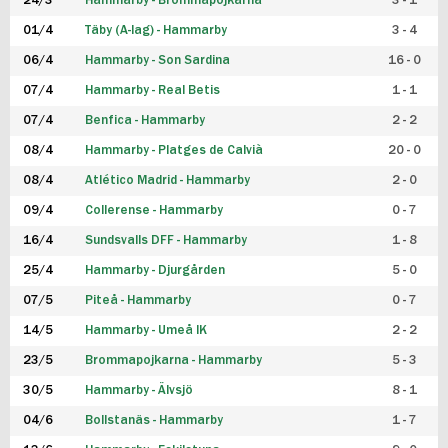
24/3
Hammarby - Brommapojkarna
3 - 1
FUTSAL DAM
01/4
Täby (A-lag) - Hammarby
3 - 4
06/4
Hammarby - Son Sardina
16 - 0
07/4
Hammarby - Real Betis
1 - 1
07/4
Benfica - Hammarby
2 - 2
08/4
Hammarby - Platges de Calvià
20 - 0
08/4
Atlético Madrid - Hammarby
2 - 0
09/4
Collerense - Hammarby
0 - 7
16/4
Sundsvalls DFF - Hammarby
1 - 8
25/4
Hammarby - Djurgården
5 - 0
07/5
Piteå - Hammarby
0 - 7
14/5
Hammarby - Umeå IK
2 - 2
23/5
Brommapojkarna - Hammarby
5 - 3
30/5
Hammarby - Älvsjö
8 - 1
04/6
Bollstanäs - Hammarby
1 - 7