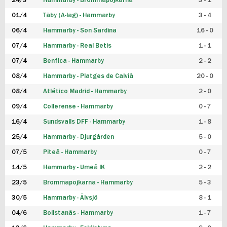
24/3
Hammarby - Brommapojkarna
3 - 1
FUTSAL DAM
01/4
Täby (A-lag) - Hammarby
3 - 4
06/4
Hammarby - Son Sardina
16 - 0
07/4
Hammarby - Real Betis
1 - 1
07/4
Benfica - Hammarby
2 - 2
08/4
Hammarby - Platges de Calvià
20 - 0
08/4
Atlético Madrid - Hammarby
2 - 0
09/4
Collerense - Hammarby
0 - 7
16/4
Sundsvalls DFF - Hammarby
1 - 8
25/4
Hammarby - Djurgården
5 - 0
07/5
Piteå - Hammarby
0 - 7
14/5
Hammarby - Umeå IK
2 - 2
23/5
Brommapojkarna - Hammarby
5 - 3
30/5
Hammarby - Älvsjö
8 - 1
04/6
Bollstanäs - Hammarby
1 - 7