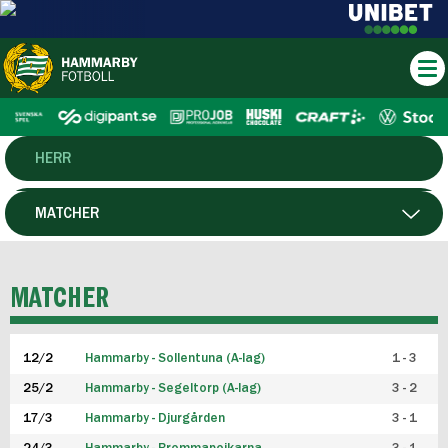
HERR
DAM
MATCHER
HTFF
SPELARE
MATCHER
P19
12/2
Hammarby - Sollentuna (A-lag)
1 - 3
F19
25/2
Hammarby - Segeltorp (A-lag)
3 - 2
FUTSAL HERR
17/3
Hammarby - Djurgården
3 - 1