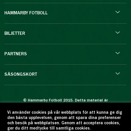
HAMMARBY FOTBOLL
BILJETTER
PARTNERS
SÄSONGSKORT
© Hammarby Fotboll 2015. Detta material är
skyddat enligt lagen om upphovsrätt.
Vi använder cookies på vår webbplats för att kunna ge dig
Eftertryck eller annan kopiering är förbjuden.
den bästa upplevelsen, genom att spara dina preferenser
Citera oss gärna men ange källan:
och besök på webbplatsen. Genom att acceptera cookies,
ger du ditt medtycke till samtliga cookies.
www.hammarbyfotboll.se. Ansvarig utgivare: