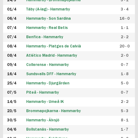
24/3
Hammarby - Brommapojkarna
3 - 1
FUTSAL DAM
01/4
Täby (A-lag) - Hammarby
3 - 4
06/4
Hammarby - Son Sardina
16 - 0
07/4
Hammarby - Real Betis
1 - 1
07/4
Benfica - Hammarby
2 - 2
08/4
Hammarby - Platges de Calvià
20 - 0
08/4
Atlético Madrid - Hammarby
2 - 0
09/4
Collerense - Hammarby
0 - 7
16/4
Sundsvalls DFF - Hammarby
1 - 8
25/4
Hammarby - Djurgården
5 - 0
07/5
Piteå - Hammarby
0 - 7
14/5
Hammarby - Umeå IK
2 - 2
23/5
Brommapojkarna - Hammarby
5 - 3
30/5
Hammarby - Älvsjö
8 - 1
04/6
Bollstanäs - Hammarby
1 - 7