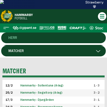
HERR
DAM
MATCHER
HTFF
SPELARE
MATCHER
P19
12/2
Hammarby - Sollentuna (A-lag)
1 - 3
F19
25/2
Hammarby - Segeltorp (A-lag)
3 - 2
FUTSAL HERR
17/3
Hammarby - Djurgården
3 - 1