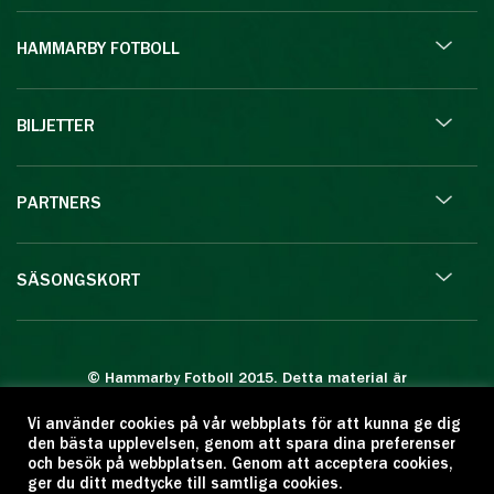
HAMMARBY FOTBOLL
BILJETTER
PARTNERS
SÄSONGSKORT
© Hammarby Fotboll 2015. Detta material är
skyddat enligt lagen om upphovsrätt.
Vi använder cookies på vår webbplats för att kunna ge dig
Eftertryck eller annan kopiering är förbjuden.
den bästa upplevelsen, genom att spara dina preferenser
Citera oss gärna men ange källan:
och besök på webbplatsen. Genom att acceptera cookies,
ger du ditt medtycke till samtliga cookies.
www.hammarbyfotboll.se. Ansvarig utgivare: