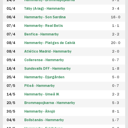
24/3
Hammarby - Brommapojkarna
3 - 1
FUTSAL DAM
01/4
Täby (A-lag) - Hammarby
3 - 4
06/4
Hammarby - Son Sardina
16 - 0
07/4
Hammarby - Real Betis
1 - 1
07/4
Benfica - Hammarby
2 - 2
08/4
Hammarby - Platges de Calvià
20 - 0
08/4
Atlético Madrid - Hammarby
2 - 0
09/4
Collerense - Hammarby
0 - 7
16/4
Sundsvalls DFF - Hammarby
1 - 8
25/4
Hammarby - Djurgården
5 - 0
07/5
Piteå - Hammarby
0 - 7
14/5
Hammarby - Umeå IK
2 - 2
23/5
Brommapojkarna - Hammarby
5 - 3
30/5
Hammarby - Älvsjö
8 - 1
04/6
Bollstanäs - Hammarby
1 - 7