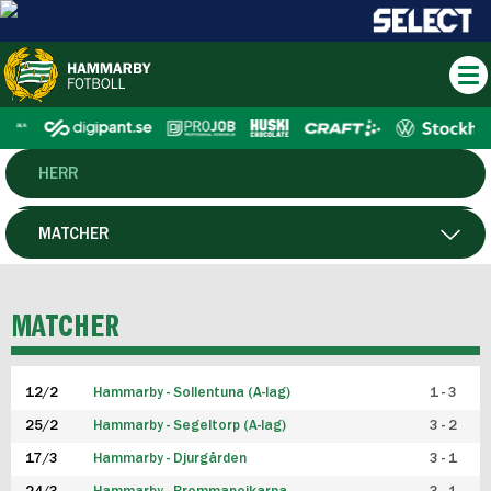
HERR
DAM
MATCHER
HTFF
SPELARE
MATCHER
P19
12/2
Hammarby - Sollentuna (A-lag)
1 - 3
F19
25/2
Hammarby - Segeltorp (A-lag)
3 - 2
FUTSAL HERR
17/3
Hammarby - Djurgården
3 - 1