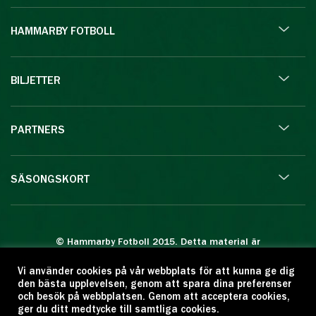
HAMMARBY FOTBOLL
BILJETTER
PARTNERS
SÄSONGSKORT
© Hammarby Fotboll 2015. Detta material är
skyddat enligt lagen om upphovsrätt.
Vi använder cookies på vår webbplats för att kunna ge dig
Eftertryck eller annan kopiering är förbjuden.
den bästa upplevelsen, genom att spara dina preferenser
Citera oss gärna men ange källan:
och besök på webbplatsen. Genom att acceptera cookies,
ger du ditt medtycke till samtliga cookies.
www.hammarbyfotboll.se. Ansvarig utgivare: