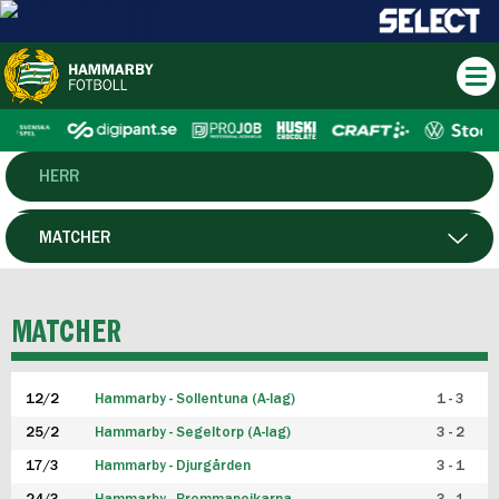
HERR
DAM
MATCHER
HTFF
SPELARE
MATCHER
P19
12/2
Hammarby - Sollentuna (A-lag)
1 - 3
F19
25/2
Hammarby - Segeltorp (A-lag)
3 - 2
FUTSAL HERR
17/3
Hammarby - Djurgården
3 - 1