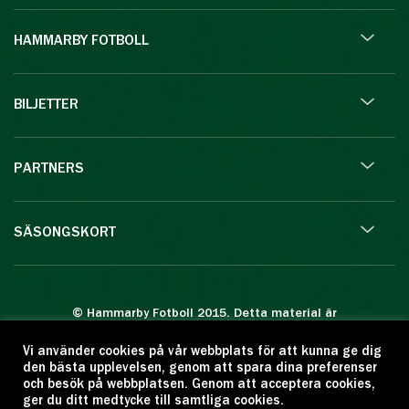
HAMMARBY FOTBOLL
BILJETTER
PARTNERS
SÄSONGSKORT
© Hammarby Fotboll 2015. Detta material är
skyddat enligt lagen om upphovsrätt.
Vi använder cookies på vår webbplats för att kunna ge dig
Eftertryck eller annan kopiering är förbjuden.
den bästa upplevelsen, genom att spara dina preferenser
Citera oss gärna men ange källan:
och besök på webbplatsen. Genom att acceptera cookies,
ger du ditt medtycke till samtliga cookies.
www.hammarbyfotboll.se. Ansvarig utgivare: