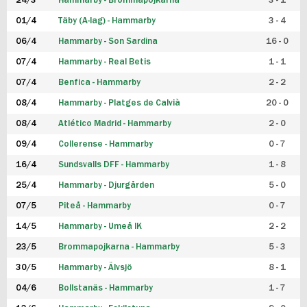
24/3
Hammarby - Brommapojkarna
3 - 1
FUTSAL DAM
01/4
Täby (A-lag) - Hammarby
3 - 4
06/4
Hammarby - Son Sardina
16 - 0
07/4
Hammarby - Real Betis
1 - 1
07/4
Benfica - Hammarby
2 - 2
08/4
Hammarby - Platges de Calvià
20 - 0
08/4
Atlético Madrid - Hammarby
2 - 0
09/4
Collerense - Hammarby
0 - 7
16/4
Sundsvalls DFF - Hammarby
1 - 8
25/4
Hammarby - Djurgården
5 - 0
07/5
Piteå - Hammarby
0 - 7
14/5
Hammarby - Umeå IK
2 - 2
23/5
Brommapojkarna - Hammarby
5 - 3
30/5
Hammarby - Älvsjö
8 - 1
04/6
Bollstanäs - Hammarby
1 - 7