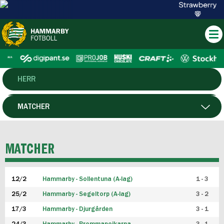
HERR
DAM
MATCHER
HTFF
SPELARE
MATCHER
P19
12/2
Hammarby - Sollentuna (A-lag)
1 - 3
F19
25/2
Hammarby - Segeltorp (A-lag)
3 - 2
FUTSAL HERR
17/3
Hammarby - Djurgården
3 - 1