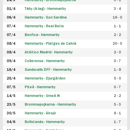
24/3
Hammarby - Brommapojkarna
3 - 1
FUTSAL DAM
01/4
Täby (A-lag) - Hammarby
3 - 4
06/4
Hammarby - Son Sardina
16 - 0
07/4
Hammarby - Real Betis
1 - 1
07/4
Benfica - Hammarby
2 - 2
08/4
Hammarby - Platges de Calvià
20 - 0
08/4
Atlético Madrid - Hammarby
2 - 0
09/4
Collerense - Hammarby
0 - 7
16/4
Sundsvalls DFF - Hammarby
1 - 8
25/4
Hammarby - Djurgården
5 - 0
07/5
Piteå - Hammarby
0 - 7
14/5
Hammarby - Umeå IK
2 - 2
23/5
Brommapojkarna - Hammarby
5 - 3
30/5
Hammarby - Älvsjö
8 - 1
04/6
Bollstanäs - Hammarby
1 - 7