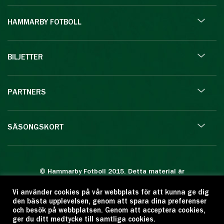
HAMMARBY FOTBOLL
BILJETTER
PARTNERS
SÄSONGSKORT
© Hammarby Fotboll 2015. Detta material är
skyddat enligt lagen om upphovsrätt.
Vi använder cookies på vår webbplats för att kunna ge dig
Eftertryck eller annan kopiering är förbjuden.
den bästa upplevelsen, genom att spara dina preferenser
Citera oss gärna men ange källan:
och besök på webbplatsen. Genom att acceptera cookies,
ger du ditt medtycke till samtliga cookies.
www.hammarbyfotboll.se. Ansvarig utgivare: