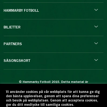
HAMMARBY FOTBOLL
BILJETTER
PARTNERS
SÄSONGSKORT
© Hammarby Fotboll 2015. Detta material är
skyddat enligt lagen om upphovsrätt.
Vi använder cookies på vår webbplats för att kunna ge dig
Eftertryck eller annan kopiering är förbjuden.
den bästa upplevelsen, genom att spara dina preferenser
Citera oss gärna men ange källan:
och besök på webbplatsen. Genom att acceptera cookies,
ger du ditt medtycke till samtliga cookies.
www.hammarbyfotboll.se. Ansvarig utgivare: