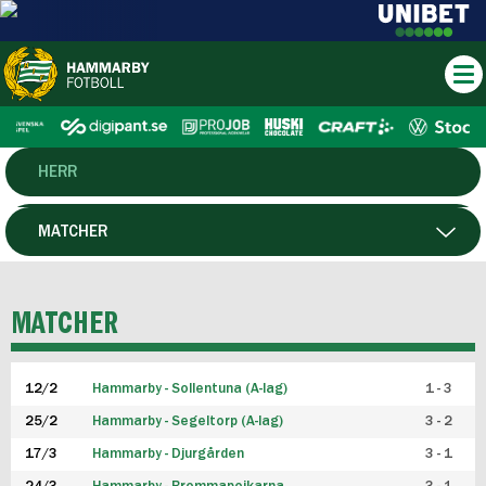
HERR
DAM
MATCHER
HTFF
SPELARE
MATCHER
P19
12/2
Hammarby - Sollentuna (A-lag)
1 - 3
F19
25/2
Hammarby - Segeltorp (A-lag)
3 - 2
FUTSAL HERR
17/3
Hammarby - Djurgården
3 - 1