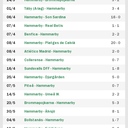
24/3
Hammarby - Brommapojkarna
3 - 1
FUTSAL DAM
01/4
Täby (A-lag) - Hammarby
3 - 4
06/4
Hammarby - Son Sardina
16 - 0
07/4
Hammarby - Real Betis
1 - 1
07/4
Benfica - Hammarby
2 - 2
08/4
Hammarby - Platges de Calvià
20 - 0
08/4
Atlético Madrid - Hammarby
2 - 0
09/4
Collerense - Hammarby
0 - 7
16/4
Sundsvalls DFF - Hammarby
1 - 8
25/4
Hammarby - Djurgården
5 - 0
07/5
Piteå - Hammarby
0 - 7
14/5
Hammarby - Umeå IK
2 - 2
23/5
Brommapojkarna - Hammarby
5 - 3
30/5
Hammarby - Älvsjö
8 - 1
04/6
Bollstanäs - Hammarby
1 - 7