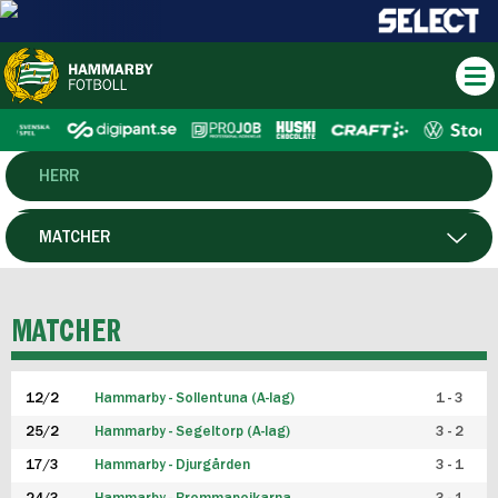
HERR
DAM
MATCHER
HTFF
SPELARE
MATCHER
P19
12/2
Hammarby - Sollentuna (A-lag)
1 - 3
F19
25/2
Hammarby - Segeltorp (A-lag)
3 - 2
FUTSAL HERR
17/3
Hammarby - Djurgården
3 - 1