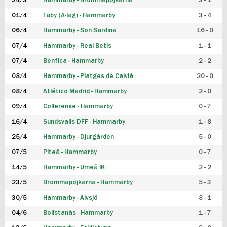
24/3
Hammarby - Brommapojkarna
3 - 1
FUTSAL DAM
01/4
Täby (A-lag) - Hammarby
3 - 4
06/4
Hammarby - Son Sardina
16 - 0
07/4
Hammarby - Real Betis
1 - 1
07/4
Benfica - Hammarby
2 - 2
08/4
Hammarby - Platges de Calvià
20 - 0
08/4
Atlético Madrid - Hammarby
2 - 0
09/4
Collerense - Hammarby
0 - 7
16/4
Sundsvalls DFF - Hammarby
1 - 8
25/4
Hammarby - Djurgården
5 - 0
07/5
Piteå - Hammarby
0 - 7
14/5
Hammarby - Umeå IK
2 - 2
23/5
Brommapojkarna - Hammarby
5 - 3
30/5
Hammarby - Älvsjö
8 - 1
04/6
Bollstanäs - Hammarby
1 - 7