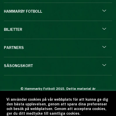
HAMMARBY FOTBOLL
BILJETTER
PARTNERS
SÄSONGSKORT
© Hammarby Fotboll 2015. Detta material är
skyddat enligt lagen om upphovsrätt.
Vi använder cookies på vår webbplats för att kunna ge dig
Eftertryck eller annan kopiering är förbjuden.
den bästa upplevelsen, genom att spara dina preferenser
Citera oss gärna men ange källan:
och besök på webbplatsen. Genom att acceptera cookies,
ger du ditt medtycke till samtliga cookies.
www.hammarbyfotboll.se. Ansvarig utgivare: