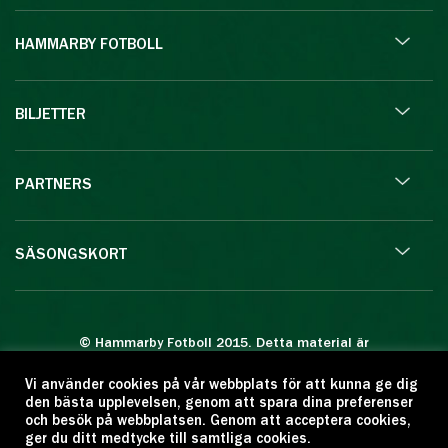
HAMMARBY FOTBOLL
BILJETTER
PARTNERS
SÄSONGSKORT
© Hammarby Fotboll 2015. Detta material är
skyddat enligt lagen om upphovsrätt.
Vi använder cookies på vår webbplats för att kunna ge dig
Eftertryck eller annan kopiering är förbjuden.
den bästa upplevelsen, genom att spara dina preferenser
Citera oss gärna men ange källan:
och besök på webbplatsen. Genom att acceptera cookies,
ger du ditt medtycke till samtliga cookies.
www.hammarbyfotboll.se. Ansvarig utgivare: