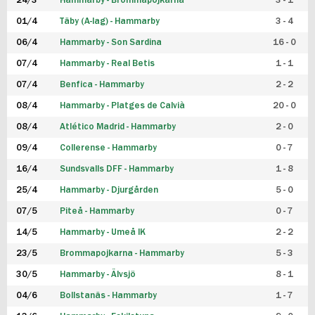
24/3
Hammarby - Brommapojkarna
3 - 1
FUTSAL DAM
01/4
Täby (A-lag) - Hammarby
3 - 4
06/4
Hammarby - Son Sardina
16 - 0
07/4
Hammarby - Real Betis
1 - 1
07/4
Benfica - Hammarby
2 - 2
08/4
Hammarby - Platges de Calvià
20 - 0
08/4
Atlético Madrid - Hammarby
2 - 0
09/4
Collerense - Hammarby
0 - 7
16/4
Sundsvalls DFF - Hammarby
1 - 8
25/4
Hammarby - Djurgården
5 - 0
07/5
Piteå - Hammarby
0 - 7
14/5
Hammarby - Umeå IK
2 - 2
23/5
Brommapojkarna - Hammarby
5 - 3
30/5
Hammarby - Älvsjö
8 - 1
04/6
Bollstanäs - Hammarby
1 - 7