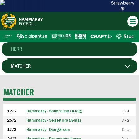
HERR
DAM
MATCHER
HTFF
SPELARE
MATCHER
P19
12/2
Hammarby - Sollentuna (A-lag)
1 - 3
F19
25/2
Hammarby - Segeltorp (A-lag)
3 - 2
FUTSAL HERR
17/3
Hammarby - Djurgården
3 - 1