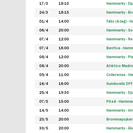
17/3
18:10
Hammarby - Dj
24/3
18:15
Hammarby - B
01/4
14:00
Täby (A-lag) -
06/4
20:00
Hammarby - So
07/4
12:00
Hammarby - Rea
07/4
16:00
Benfica - Ham
08/4
12:00
Hammarby - Pla
08/4
20:00
Atlético Madri
09/4
11:00
Collerense - 
16/4
16:00
Sundsvalls DF
25/4
19:30
Hammarby - Dj
07/5
15:00
Piteå - Hamma
14/5
14:00
Hammarby - Um
23/5
20:00
Brommapojkar
30/5
20:00
Hammarby - Älv