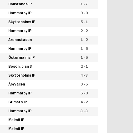
Bollstanäs IP
1 - 7
Hammarby IP
9 - 0
Skytteholms IP
5 - 1
Hammarby IP
2 - 2
Arenastaden
1 - 2
Hammarby IP
1 - 5
Östermalms IP
1 - 5
Bosön, plan 3
2 - 1
Skytteholms IP
4 - 3
Åbyvallen
0 - 5
Hammarby IP
5 - 0
Grimsta IP
4 - 2
Hammarby IP
3 - 3
Malmö IP
Malmö IP