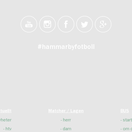
#hammarbyfotboll
tuellt
Matcher / Lagen
BUS
yheter
herr
start
htv
dam
om 