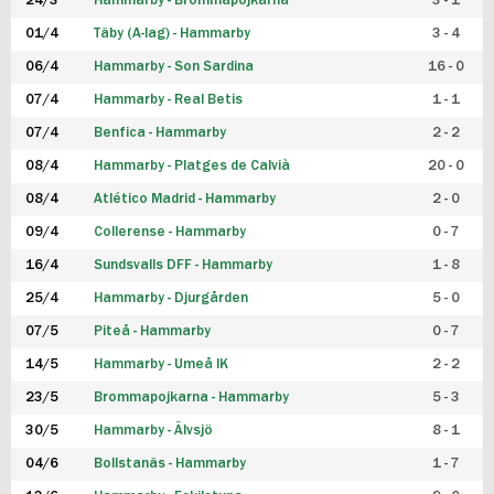
24/3
Hammarby - Brommapojkarna
3 - 1
FUTSAL DAM
01/4
Täby (A-lag) - Hammarby
3 - 4
06/4
Hammarby - Son Sardina
16 - 0
07/4
Hammarby - Real Betis
1 - 1
07/4
Benfica - Hammarby
2 - 2
08/4
Hammarby - Platges de Calvià
20 - 0
08/4
Atlético Madrid - Hammarby
2 - 0
09/4
Collerense - Hammarby
0 - 7
16/4
Sundsvalls DFF - Hammarby
1 - 8
25/4
Hammarby - Djurgården
5 - 0
07/5
Piteå - Hammarby
0 - 7
14/5
Hammarby - Umeå IK
2 - 2
23/5
Brommapojkarna - Hammarby
5 - 3
30/5
Hammarby - Älvsjö
8 - 1
04/6
Bollstanäs - Hammarby
1 - 7