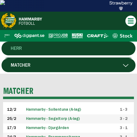
HERR
DAM
MATCHER
HTFF
SPELARE
MATCHER
P19
12/2
Hammarby - Sollentuna (A-lag)
1 - 3
F19
25/2
Hammarby - Segeltorp (A-lag)
3 - 2
FUTSAL HERR
17/3
Hammarby - Djurgården
3 - 1