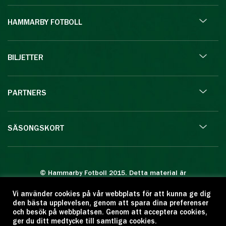
HAMMARBY FOTBOLL
BILJETTER
PARTNERS
SÄSONGSKORT
© Hammarby Fotboll 2015. Detta material är
skyddat enligt lagen om upphovsrätt.
Vi använder cookies på vår webbplats för att kunna ge dig
Eftertryck eller annan kopiering är förbjuden.
den bästa upplevelsen, genom att spara dina preferenser
Citera oss gärna men ange källan:
och besök på webbplatsen. Genom att acceptera cookies,
ger du ditt medtycke till samtliga cookies.
www.hammarbyfotboll.se. Ansvarig utgivare: