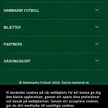
HAMMARBY FOTBOLL
BILJETTER
PARTNERS
SÄSONGSKORT
© Hammarby Fotboll 2015. Detta material är
skyddat enligt lagen om upphovsrätt.
Vi använder cookies på vår webbplats för att kunna ge dig
Eftertryck eller annan kopiering är förbjuden.
den bästa upplevelsen, genom att spara dina preferenser
Citera oss gärna men ange källan:
och besök på webbplatsen. Genom att acceptera cookies,
ger du ditt medtycke till samtliga cookies.
www.hammarbyfotboll.se. Ansvarig utgivare: