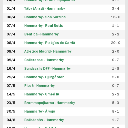
24/3
Hammarby - Brommapojkarna
3 - 1
FUTSAL DAM
01/4
Täby (A-lag) - Hammarby
3 - 4
06/4
Hammarby - Son Sardina
16 - 0
07/4
Hammarby - Real Betis
1 - 1
07/4
Benfica - Hammarby
2 - 2
08/4
Hammarby - Platges de Calvià
20 - 0
08/4
Atlético Madrid - Hammarby
2 - 0
09/4
Collerense - Hammarby
0 - 7
16/4
Sundsvalls DFF - Hammarby
1 - 8
25/4
Hammarby - Djurgården
5 - 0
07/5
Piteå - Hammarby
0 - 7
14/5
Hammarby - Umeå IK
2 - 2
23/5
Brommapojkarna - Hammarby
5 - 3
30/5
Hammarby - Älvsjö
8 - 1
04/6
Bollstanäs - Hammarby
1 - 7