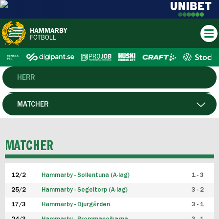
HERR
DAM
MATCHER
HTFF
SPELARE
MATCHER
P19
12/2
Hammarby - Sollentuna (A-lag)
1 - 3
F19
25/2
Hammarby - Segeltorp (A-lag)
3 - 2
FUTSAL HERR
17/3
Hammarby - Djurgården
3 - 1