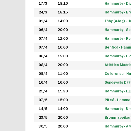
17/3
18:10
Hammarby - Dj
24/3
18:15
Hammarby - B
01/4
14:00
Täby (A-lag) -
06/4
20:00
Hammarby - So
07/4
12:00
Hammarby - Rea
07/4
16:00
Benfica - Ham
08/4
12:00
Hammarby - Pla
08/4
20:00
Atlético Madri
09/4
11:00
Collerense - 
16/4
16:00
Sundsvalls DF
25/4
19:30
Hammarby - Dj
07/5
15:00
Piteå - Hamma
14/5
14:00
Hammarby - Um
23/5
20:00
Brommapojkar
30/5
20:00
Hammarby - Älv