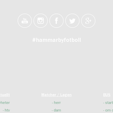
#hammarbyfotboll
tuellt
Matcher / Lagen
BUS
yheter
herr
start
htv
dam
om 