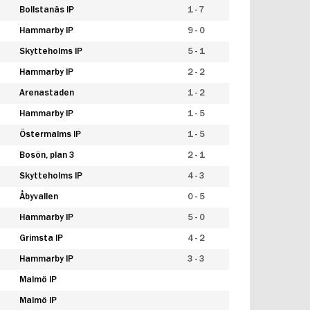
Bollstanäs IP
1 - 7
Hammarby IP
9 - 0
Skytteholms IP
5 - 1
Hammarby IP
2 - 2
Arenastaden
1 - 2
Hammarby IP
1 - 5
Östermalms IP
1 - 5
Bosön, plan 3
2 - 1
Skytteholms IP
4 - 3
Åbyvallen
0 - 5
Hammarby IP
5 - 0
Grimsta IP
4 - 2
Hammarby IP
3 - 3
Malmö IP
Malmö IP