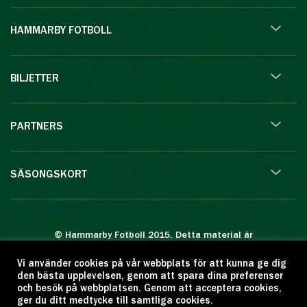
HAMMARBY FOTBOLL
BILJETTER
PARTNERS
SÄSONGSKORT
© Hammarby Fotboll 2015. Detta material är
skyddat enligt lagen om upphovsrätt.
Vi använder cookies på vår webbplats för att kunna ge dig
Eftertryck eller annan kopiering är förbjuden.
den bästa upplevelsen, genom att spara dina preferenser
Citera oss gärna men ange källan:
och besök på webbplatsen. Genom att acceptera cookies,
ger du ditt medtycke till samtliga cookies.
www.hammarbyfotboll.se. Ansvarig utgivare: