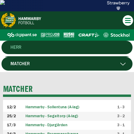
HERR
DAM
MATCHER
HTFF
SPELARE
MATCHER
P19
12/2
Hammarby - Sollentuna (A-lag)
1 - 3
F19
25/2
Hammarby - Segeltorp (A-lag)
3 - 2
FUTSAL HERR
17/3
Hammarby - Djurgården
3 - 1