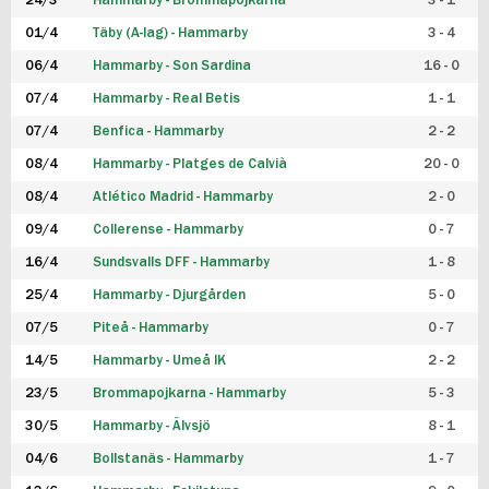
24/3
Hammarby - Brommapojkarna
3 - 1
FUTSAL DAM
01/4
Täby (A-lag) - Hammarby
3 - 4
06/4
Hammarby - Son Sardina
16 - 0
07/4
Hammarby - Real Betis
1 - 1
07/4
Benfica - Hammarby
2 - 2
08/4
Hammarby - Platges de Calvià
20 - 0
08/4
Atlético Madrid - Hammarby
2 - 0
09/4
Collerense - Hammarby
0 - 7
16/4
Sundsvalls DFF - Hammarby
1 - 8
25/4
Hammarby - Djurgården
5 - 0
07/5
Piteå - Hammarby
0 - 7
14/5
Hammarby - Umeå IK
2 - 2
23/5
Brommapojkarna - Hammarby
5 - 3
30/5
Hammarby - Älvsjö
8 - 1
04/6
Bollstanäs - Hammarby
1 - 7