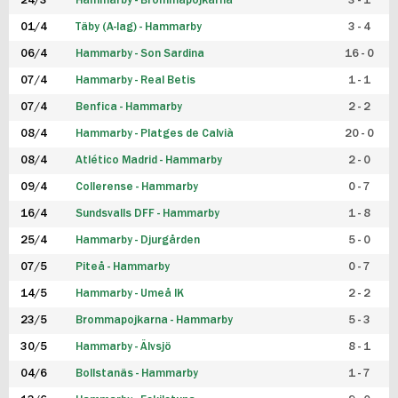
24/3
Hammarby - Brommapojkarna
3 - 1
FUTSAL DAM
01/4
Täby (A-lag) - Hammarby
3 - 4
06/4
Hammarby - Son Sardina
16 - 0
07/4
Hammarby - Real Betis
1 - 1
07/4
Benfica - Hammarby
2 - 2
08/4
Hammarby - Platges de Calvià
20 - 0
08/4
Atlético Madrid - Hammarby
2 - 0
09/4
Collerense - Hammarby
0 - 7
16/4
Sundsvalls DFF - Hammarby
1 - 8
25/4
Hammarby - Djurgården
5 - 0
07/5
Piteå - Hammarby
0 - 7
14/5
Hammarby - Umeå IK
2 - 2
23/5
Brommapojkarna - Hammarby
5 - 3
30/5
Hammarby - Älvsjö
8 - 1
04/6
Bollstanäs - Hammarby
1 - 7