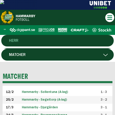
HERR
DAM
MATCHER
HTFF
SPELARE
MATCHER
P19
12/2
Hammarby - Sollentuna (A-lag)
1 - 3
F19
25/2
Hammarby - Segeltorp (A-lag)
3 - 2
FUTSAL HERR
17/3
Hammarby - Djurgården
3 - 1