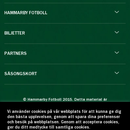
HAMMARBY FOTBOLL
BILJETTER
PARTNERS
SÄSONGSKORT
© Hammarby Fotboll 2015. Detta material är
skyddat enligt lagen om upphovsrätt.
Vi använder cookies på vår webbplats för att kunna ge dig
Eftertryck eller annan kopiering är förbjuden.
den bästa upplevelsen, genom att spara dina preferenser
Citera oss gärna men ange källan:
och besök på webbplatsen. Genom att acceptera cookies,
ger du ditt medtycke till samtliga cookies.
www.hammarbyfotboll.se. Ansvarig utgivare: