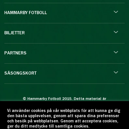
HAMMARBY FOTBOLL
BILJETTER
PARTNERS
SÄSONGSKORT
© Hammarby Fotboll 2015. Detta material är
skyddat enligt lagen om upphovsrätt.
Vi använder cookies på vår webbplats för att kunna ge dig
Eftertryck eller annan kopiering är förbjuden.
den bästa upplevelsen, genom att spara dina preferenser
Citera oss gärna men ange källan:
och besök på webbplatsen. Genom att acceptera cookies,
ger du ditt medtycke till samtliga cookies.
www.hammarbyfotboll.se. Ansvarig utgivare: