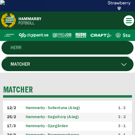
HERR
DAM
MATCHER
HTFF
SPELARE
MATCHER
P19
12/2
Hammarby - Sollentuna (A-lag)
1 - 3
F19
25/2
Hammarby - Segeltorp (A-lag)
3 - 2
FUTSAL HERR
17/3
Hammarby - Djurgården
3 - 1