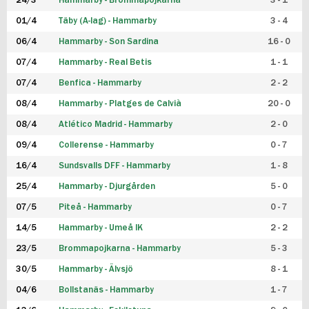
24/3
Hammarby - Brommapojkarna
3 - 1
FUTSAL DAM
01/4
Täby (A-lag) - Hammarby
3 - 4
06/4
Hammarby - Son Sardina
16 - 0
07/4
Hammarby - Real Betis
1 - 1
07/4
Benfica - Hammarby
2 - 2
08/4
Hammarby - Platges de Calvià
20 - 0
08/4
Atlético Madrid - Hammarby
2 - 0
09/4
Collerense - Hammarby
0 - 7
16/4
Sundsvalls DFF - Hammarby
1 - 8
25/4
Hammarby - Djurgården
5 - 0
07/5
Piteå - Hammarby
0 - 7
14/5
Hammarby - Umeå IK
2 - 2
23/5
Brommapojkarna - Hammarby
5 - 3
30/5
Hammarby - Älvsjö
8 - 1
04/6
Bollstanäs - Hammarby
1 - 7