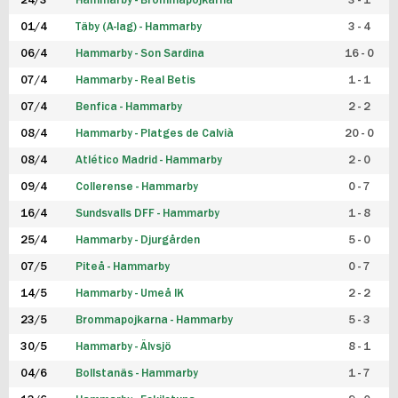
24/3
Hammarby - Brommapojkarna
3 - 1
FUTSAL DAM
01/4
Täby (A-lag) - Hammarby
3 - 4
06/4
Hammarby - Son Sardina
16 - 0
07/4
Hammarby - Real Betis
1 - 1
07/4
Benfica - Hammarby
2 - 2
08/4
Hammarby - Platges de Calvià
20 - 0
08/4
Atlético Madrid - Hammarby
2 - 0
09/4
Collerense - Hammarby
0 - 7
16/4
Sundsvalls DFF - Hammarby
1 - 8
25/4
Hammarby - Djurgården
5 - 0
07/5
Piteå - Hammarby
0 - 7
14/5
Hammarby - Umeå IK
2 - 2
23/5
Brommapojkarna - Hammarby
5 - 3
30/5
Hammarby - Älvsjö
8 - 1
04/6
Bollstanäs - Hammarby
1 - 7