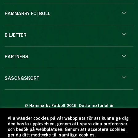
HAMMARBY FOTBOLL
BILJETTER
PARTNERS
SÄSONGSKORT
© Hammarby Fotboll 2015. Detta material är
skyddat enligt lagen om upphovsrätt.
Vi använder cookies på vår webbplats för att kunna ge dig
Eftertryck eller annan kopiering är förbjuden.
den bästa upplevelsen, genom att spara dina preferenser
Citera oss gärna men ange källan:
och besök på webbplatsen. Genom att acceptera cookies,
ger du ditt medtycke till samtliga cookies.
www.hammarbyfotboll.se. Ansvarig utgivare: