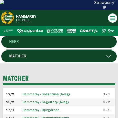
HERR
DAM
MATCHER
HTFF
SPELARE
MATCHER
P19
12/2
Hammarby - Sollentuna (A-lag)
1 - 3
F19
25/2
Hammarby - Segeltorp (A-lag)
3 - 2
FUTSAL HERR
17/3
Hammarby - Djurgården
3 - 1