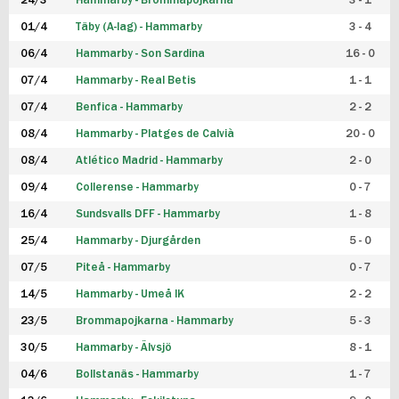
24/3
Hammarby - Brommapojkarna
3 - 1
FUTSAL DAM
01/4
Täby (A-lag) - Hammarby
3 - 4
06/4
Hammarby - Son Sardina
16 - 0
07/4
Hammarby - Real Betis
1 - 1
07/4
Benfica - Hammarby
2 - 2
08/4
Hammarby - Platges de Calvià
20 - 0
08/4
Atlético Madrid - Hammarby
2 - 0
09/4
Collerense - Hammarby
0 - 7
16/4
Sundsvalls DFF - Hammarby
1 - 8
25/4
Hammarby - Djurgården
5 - 0
07/5
Piteå - Hammarby
0 - 7
14/5
Hammarby - Umeå IK
2 - 2
23/5
Brommapojkarna - Hammarby
5 - 3
30/5
Hammarby - Älvsjö
8 - 1
04/6
Bollstanäs - Hammarby
1 - 7