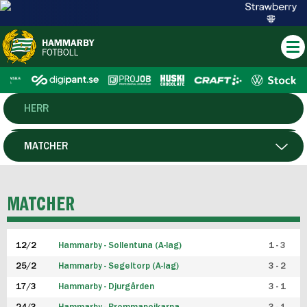
HERR
DAM
MATCHER
HTFF
SPELARE
MATCHER
P19
12/2
Hammarby - Sollentuna (A-lag)
1 - 3
F19
25/2
Hammarby - Segeltorp (A-lag)
3 - 2
FUTSAL HERR
17/3
Hammarby - Djurgården
3 - 1