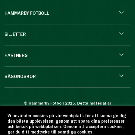
HAMMARBY FOTBOLL
BILJETTER
PARTNERS
SÄSONGSKORT
© Hammarby Fotboll 2015. Detta material är
skyddat enligt lagen om upphovsrätt.
Vi använder cookies på vår webbplats för att kunna ge dig
Eftertryck eller annan kopiering är förbjuden.
den bästa upplevelsen, genom att spara dina preferenser
Citera oss gärna men ange källan:
och besök på webbplatsen. Genom att acceptera cookies,
ger du ditt medtycke till samtliga cookies.
www.hammarbyfotboll.se. Ansvarig utgivare: