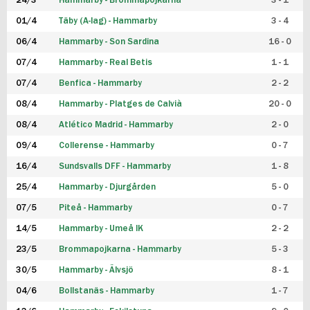
24/3
Hammarby - Brommapojkarna
3 - 1
FUTSAL DAM
01/4
Täby (A-lag) - Hammarby
3 - 4
06/4
Hammarby - Son Sardina
16 - 0
07/4
Hammarby - Real Betis
1 - 1
07/4
Benfica - Hammarby
2 - 2
08/4
Hammarby - Platges de Calvià
20 - 0
08/4
Atlético Madrid - Hammarby
2 - 0
09/4
Collerense - Hammarby
0 - 7
16/4
Sundsvalls DFF - Hammarby
1 - 8
25/4
Hammarby - Djurgården
5 - 0
07/5
Piteå - Hammarby
0 - 7
14/5
Hammarby - Umeå IK
2 - 2
23/5
Brommapojkarna - Hammarby
5 - 3
30/5
Hammarby - Älvsjö
8 - 1
04/6
Bollstanäs - Hammarby
1 - 7