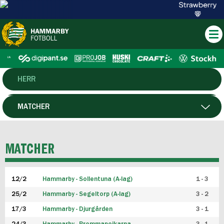
HERR
DAM
MATCHER
HTFF
SPELARE
MATCHER
P19
12/2
Hammarby - Sollentuna (A-lag)
1 - 3
F19
25/2
Hammarby - Segeltorp (A-lag)
3 - 2
FUTSAL HERR
17/3
Hammarby - Djurgården
3 - 1