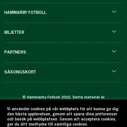
HAMMARBY FOTBOLL
BILJETTER
PARTNERS
SÄSONGSKORT
© Hammarby Fotboll 2015. Detta material är
skyddat enligt lagen om upphovsrätt.
Vi använder cookies på vår webbplats för att kunna ge dig
Eftertryck eller annan kopiering är förbjuden.
den bästa upplevelsen, genom att spara dina preferenser
Citera oss gärna men ange källan:
och besök på webbplatsen. Genom att acceptera cookies,
ger du ditt medtycke till samtliga cookies.
www.hammarbyfotboll.se. Ansvarig utgivare: