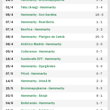
24/3
Hammarby - Brommapojkarna
3 - 1
FUTSAL DAM
01/4
Täby (A-lag) - Hammarby
3 - 4
06/4
Hammarby - Son Sardina
16 - 0
07/4
Hammarby - Real Betis
1 - 1
07/4
Benfica - Hammarby
2 - 2
08/4
Hammarby - Platges de Calvià
20 - 0
08/4
Atlético Madrid - Hammarby
2 - 0
09/4
Collerense - Hammarby
0 - 7
16/4
Sundsvalls DFF - Hammarby
1 - 8
25/4
Hammarby - Djurgården
5 - 0
07/5
Piteå - Hammarby
0 - 7
14/5
Hammarby - Umeå IK
2 - 2
23/5
Brommapojkarna - Hammarby
5 - 3
30/5
Hammarby - Älvsjö
8 - 1
04/6
Bollstanäs - Hammarby
1 - 7