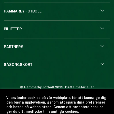
HAMMARBY FOTBOLL
BILJETTER
PARTNERS
SÄSONGSKORT
© Hammarby Fotboll 2015. Detta material är
skyddat enligt lagen om upphovsrätt.
Vi använder cookies på vår webbplats för att kunna ge dig
Eftertryck eller annan kopiering är förbjuden.
den bästa upplevelsen, genom att spara dina preferenser
Citera oss gärna men ange källan:
och besök på webbplatsen. Genom att acceptera cookies,
ger du ditt medtycke till samtliga cookies.
www.hammarbyfotboll.se. Ansvarig utgivare: