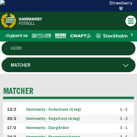
HERR
DAM
MATCHER
HTFF
SPELARE
MATCHER
P19
12/2
Hammarby - Sollentuna (A-lag)
1 - 3
F19
25/2
Hammarby - Segeltorp (A-lag)
3 - 2
FUTSAL HERR
17/3
Hammarby - Djurgården
3 - 1