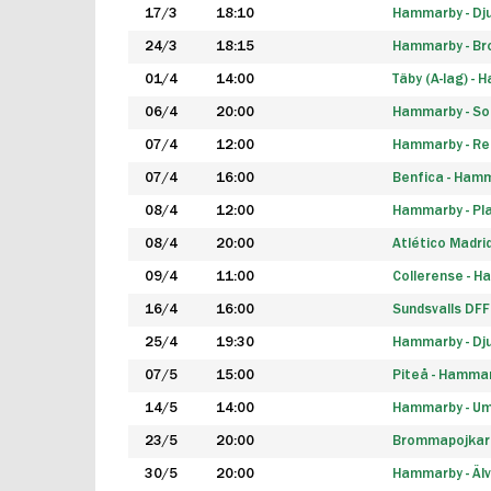
17/3
18:10
Hammarby - Dj
24/3
18:15
Hammarby - B
01/4
14:00
Täby (A-lag) -
06/4
20:00
Hammarby - So
07/4
12:00
Hammarby - Rea
07/4
16:00
Benfica - Ham
08/4
12:00
Hammarby - Pla
08/4
20:00
Atlético Madri
09/4
11:00
Collerense - 
16/4
16:00
Sundsvalls DF
25/4
19:30
Hammarby - Dj
07/5
15:00
Piteå - Hamma
14/5
14:00
Hammarby - Um
23/5
20:00
Brommapojkar
30/5
20:00
Hammarby - Älv