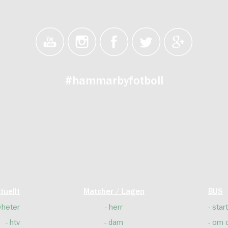
#hammarbyfotboll
tuellt
Matcher / Lagen
BUS
yheter
herr
start
htv
dam
om 