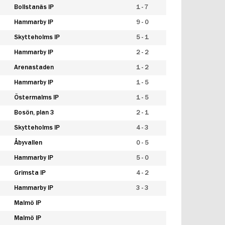
Bollstanäs IP
1 - 7
Hammarby IP
9 - 0
Skytteholms IP
5 - 1
Hammarby IP
2 - 2
Arenastaden
1 - 2
Hammarby IP
1 - 5
Östermalms IP
1 - 5
Bosön, plan 3
2 - 1
Skytteholms IP
4 - 3
Åbyvallen
0 - 5
Hammarby IP
5 - 0
Grimsta IP
4 - 2
Hammarby IP
3 - 3
Malmö IP
Malmö IP