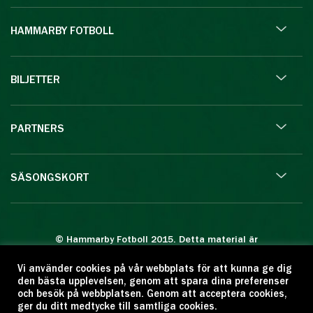
HAMMARBY FOTBOLL
BILJETTER
PARTNERS
SÄSONGSKORT
© Hammarby Fotboll 2015. Detta material är
skyddat enligt lagen om upphovsrätt.
Vi använder cookies på vår webbplats för att kunna ge dig
Eftertryck eller annan kopiering är förbjuden.
den bästa upplevelsen, genom att spara dina preferenser
Citera oss gärna men ange källan:
och besök på webbplatsen. Genom att acceptera cookies,
ger du ditt medtycke till samtliga cookies.
www.hammarbyfotboll.se. Ansvarig utgivare: