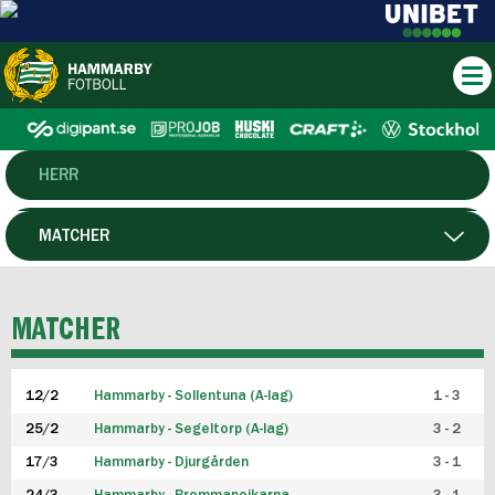
HERR
DAM
MATCHER
HTFF
SPELARE
MATCHER
P19
12/2
Hammarby - Sollentuna (A-lag)
1 - 3
F19
25/2
Hammarby - Segeltorp (A-lag)
3 - 2
FUTSAL HERR
17/3
Hammarby - Djurgården
3 - 1