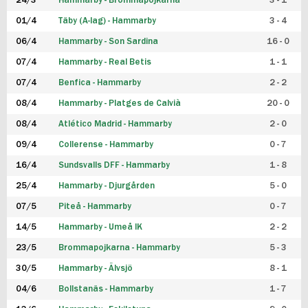
24/3
Hammarby - Brommapojkarna
3 - 1
FUTSAL DAM
01/4
Täby (A-lag) - Hammarby
3 - 4
06/4
Hammarby - Son Sardina
16 - 0
07/4
Hammarby - Real Betis
1 - 1
07/4
Benfica - Hammarby
2 - 2
08/4
Hammarby - Platges de Calvià
20 - 0
08/4
Atlético Madrid - Hammarby
2 - 0
09/4
Collerense - Hammarby
0 - 7
16/4
Sundsvalls DFF - Hammarby
1 - 8
25/4
Hammarby - Djurgården
5 - 0
07/5
Piteå - Hammarby
0 - 7
14/5
Hammarby - Umeå IK
2 - 2
23/5
Brommapojkarna - Hammarby
5 - 3
30/5
Hammarby - Älvsjö
8 - 1
04/6
Bollstanäs - Hammarby
1 - 7