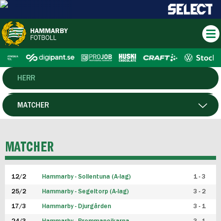
HERR
DAM
MATCHER
HTFF
SPELARE
MATCHER
P19
12/2
Hammarby - Sollentuna (A-lag)
1 - 3
F19
25/2
Hammarby - Segeltorp (A-lag)
3 - 2
FUTSAL HERR
17/3
Hammarby - Djurgården
3 - 1