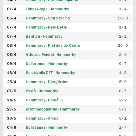
24/3
Hammarby - Brommapojkarna
3 - 1
FUTSAL DAM
01/4
Täby (A-lag) - Hammarby
3 - 4
06/4
Hammarby - Son Sardina
16 - 0
07/4
Hammarby - Real Betis
1 - 1
07/4
Benfica - Hammarby
2 - 2
08/4
Hammarby - Platges de Calvià
20 - 0
08/4
Atlético Madrid - Hammarby
2 - 0
09/4
Collerense - Hammarby
0 - 7
16/4
Sundsvalls DFF - Hammarby
1 - 8
25/4
Hammarby - Djurgården
5 - 0
07/5
Piteå - Hammarby
0 - 7
14/5
Hammarby - Umeå IK
2 - 2
23/5
Brommapojkarna - Hammarby
5 - 3
30/5
Hammarby - Älvsjö
8 - 1
04/6
Bollstanäs - Hammarby
1 - 7