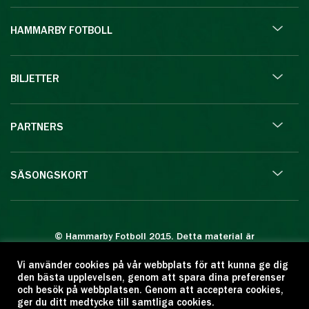
HAMMARBY FOTBOLL
BILJETTER
PARTNERS
SÄSONGSKORT
© Hammarby Fotboll 2015. Detta material är
skyddat enligt lagen om upphovsrätt.
Vi använder cookies på vår webbplats för att kunna ge dig
Eftertryck eller annan kopiering är förbjuden.
den bästa upplevelsen, genom att spara dina preferenser
Citera oss gärna men ange källan:
och besök på webbplatsen. Genom att acceptera cookies,
ger du ditt medtycke till samtliga cookies.
www.hammarbyfotboll.se. Ansvarig utgivare: