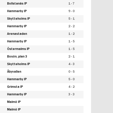
Bollstanäs IP
1 - 7
Hammarby IP
9 - 0
Skytteholms IP
5 - 1
Hammarby IP
2 - 2
Arenastaden
1 - 2
Hammarby IP
1 - 5
Östermalms IP
1 - 5
Bosön, plan 3
2 - 1
Skytteholms IP
4 - 3
Åbyvallen
0 - 5
Hammarby IP
5 - 0
Grimsta IP
4 - 2
Hammarby IP
3 - 3
Malmö IP
Malmö IP