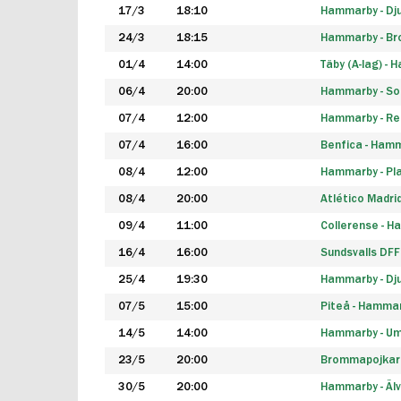
17/3
18:10
Hammarby - Dj
24/3
18:15
Hammarby - B
01/4
14:00
Täby (A-lag) -
06/4
20:00
Hammarby - So
07/4
12:00
Hammarby - Rea
07/4
16:00
Benfica - Ham
08/4
12:00
Hammarby - Pla
08/4
20:00
Atlético Madri
09/4
11:00
Collerense - 
16/4
16:00
Sundsvalls DF
25/4
19:30
Hammarby - Dj
07/5
15:00
Piteå - Hamma
14/5
14:00
Hammarby - Um
23/5
20:00
Brommapojkar
30/5
20:00
Hammarby - Älv