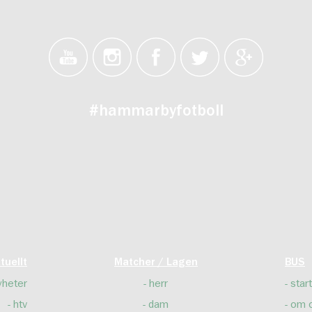
#hammarbyfotboll
tuellt
Matcher / Lagen
BUS
yheter
herr
start
htv
dam
om 