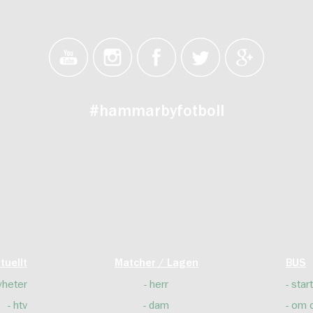
#hammarbyfotboll
tuellt
Matcher / Lagen
BUS
yheter
herr
start
htv
dam
om 