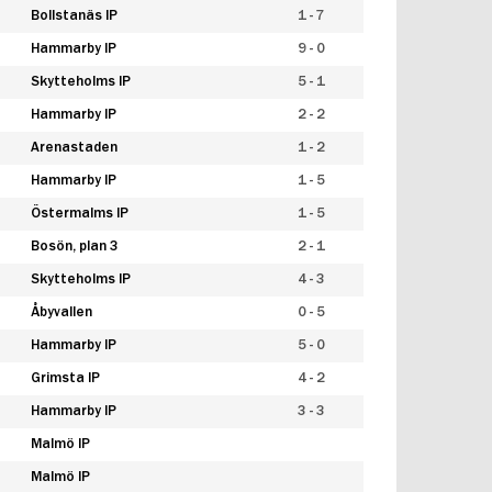
Bollstanäs IP
1 - 7
Hammarby IP
9 - 0
Skytteholms IP
5 - 1
Hammarby IP
2 - 2
Arenastaden
1 - 2
Hammarby IP
1 - 5
Östermalms IP
1 - 5
Bosön, plan 3
2 - 1
Skytteholms IP
4 - 3
Åbyvallen
0 - 5
Hammarby IP
5 - 0
Grimsta IP
4 - 2
Hammarby IP
3 - 3
Malmö IP
Malmö IP