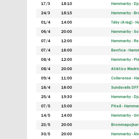
17/3
18:10
Hammarby - Dj
24/3
18:15
Hammarby - B
01/4
14:00
Täby (A-lag) -
06/4
20:00
Hammarby - So
07/4
12:00
Hammarby - Rea
07/4
16:00
Benfica - Ham
08/4
12:00
Hammarby - Pla
08/4
20:00
Atlético Madri
09/4
11:00
Collerense - 
16/4
16:00
Sundsvalls DF
25/4
19:30
Hammarby - Dj
07/5
15:00
Piteå - Hamma
14/5
14:00
Hammarby - Um
23/5
20:00
Brommapojkar
30/5
20:00
Hammarby - Älv