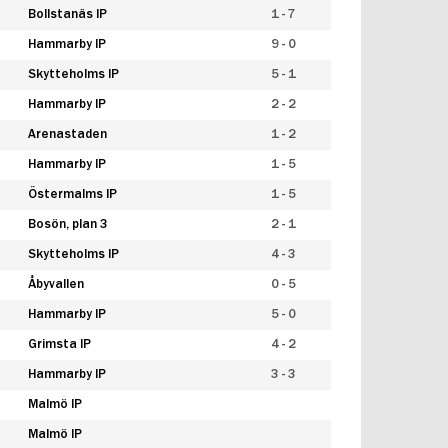
Bollstanäs IP
1 - 7
Hammarby IP
9 - 0
Skytteholms IP
5 - 1
Hammarby IP
2 - 2
Arenastaden
1 - 2
Hammarby IP
1 - 5
Östermalms IP
1 - 5
Bosön, plan 3
2 - 1
Skytteholms IP
4 - 3
Åbyvallen
0 - 5
Hammarby IP
5 - 0
Grimsta IP
4 - 2
Hammarby IP
3 - 3
Malmö IP
Malmö IP