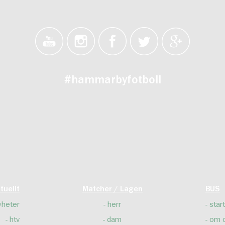
#hammarbyfotboll
tuellt
Matcher / Lagen
BUS
yheter
herr
start
htv
dam
om 