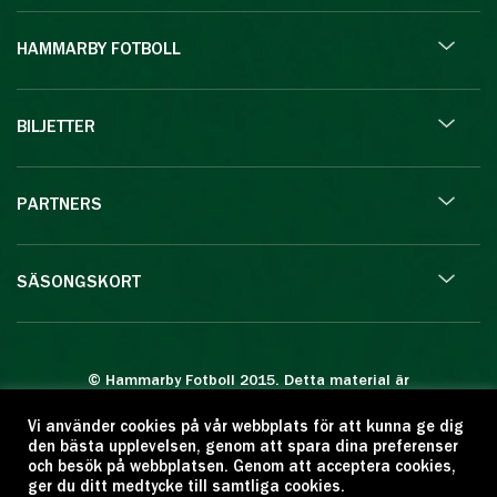
HAMMARBY FOTBOLL
BILJETTER
PARTNERS
SÄSONGSKORT
© Hammarby Fotboll 2015. Detta material är
skyddat enligt lagen om upphovsrätt.
Vi använder cookies på vår webbplats för att kunna ge dig
Eftertryck eller annan kopiering är förbjuden.
den bästa upplevelsen, genom att spara dina preferenser
Citera oss gärna men ange källan:
och besök på webbplatsen. Genom att acceptera cookies,
ger du ditt medtycke till samtliga cookies.
www.hammarbyfotboll.se. Ansvarig utgivare: