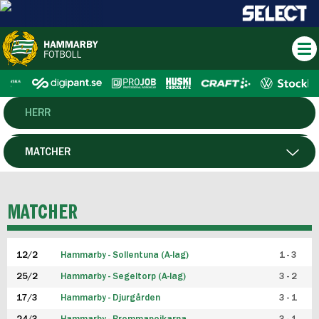
HERR
DAM
MATCHER
HTFF
SPELARE
MATCHER
P19
12/2
Hammarby - Sollentuna (A-lag)
1 - 3
F19
25/2
Hammarby - Segeltorp (A-lag)
3 - 2
FUTSAL HERR
17/3
Hammarby - Djurgården
3 - 1