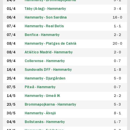
24/3
Hammarby - Brommapojkarna
3 - 1
FUTSAL DAM
01/4
Täby (A-lag) - Hammarby
3 - 4
06/4
Hammarby - Son Sardina
16 - 0
07/4
Hammarby - Real Betis
1 - 1
07/4
Benfica - Hammarby
2 - 2
08/4
Hammarby - Platges de Calvià
20 - 0
08/4
Atlético Madrid - Hammarby
2 - 0
09/4
Collerense - Hammarby
0 - 7
16/4
Sundsvalls DFF - Hammarby
1 - 8
25/4
Hammarby - Djurgården
5 - 0
07/5
Piteå - Hammarby
0 - 7
14/5
Hammarby - Umeå IK
2 - 2
23/5
Brommapojkarna - Hammarby
5 - 3
30/5
Hammarby - Älvsjö
8 - 1
04/6
Bollstanäs - Hammarby
1 - 7