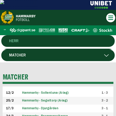
HERR
DAM
MATCHER
HTFF
SPELARE
MATCHER
P19
12/2
Hammarby - Sollentuna (A-lag)
1 - 3
F19
25/2
Hammarby - Segeltorp (A-lag)
3 - 2
FUTSAL HERR
17/3
Hammarby - Djurgården
3 - 1