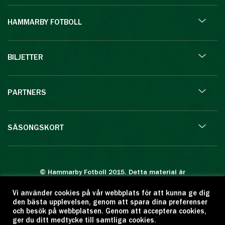
HAMMARBY FOTBOLL
BILJETTER
PARTNERS
SÄSONGSKORT
© Hammarby Fotboll 2015. Detta material är
skyddat enligt lagen om upphovsrätt.
Vi använder cookies på vår webbplats för att kunna ge dig
Eftertryck eller annan kopiering är förbjuden.
den bästa upplevelsen, genom att spara dina preferenser
Citera oss gärna men ange källan:
och besök på webbplatsen. Genom att acceptera cookies,
ger du ditt medtycke till samtliga cookies.
www.hammarbyfotboll.se. Ansvarig utgivare: