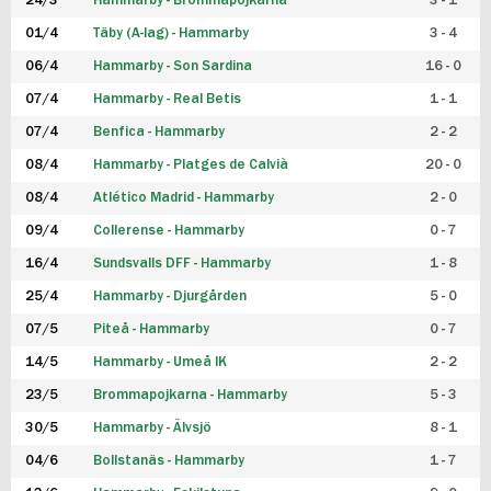
24/3
Hammarby - Brommapojkarna
3 - 1
FUTSAL DAM
01/4
Täby (A-lag) - Hammarby
3 - 4
06/4
Hammarby - Son Sardina
16 - 0
07/4
Hammarby - Real Betis
1 - 1
07/4
Benfica - Hammarby
2 - 2
08/4
Hammarby - Platges de Calvià
20 - 0
08/4
Atlético Madrid - Hammarby
2 - 0
09/4
Collerense - Hammarby
0 - 7
16/4
Sundsvalls DFF - Hammarby
1 - 8
25/4
Hammarby - Djurgården
5 - 0
07/5
Piteå - Hammarby
0 - 7
14/5
Hammarby - Umeå IK
2 - 2
23/5
Brommapojkarna - Hammarby
5 - 3
30/5
Hammarby - Älvsjö
8 - 1
04/6
Bollstanäs - Hammarby
1 - 7