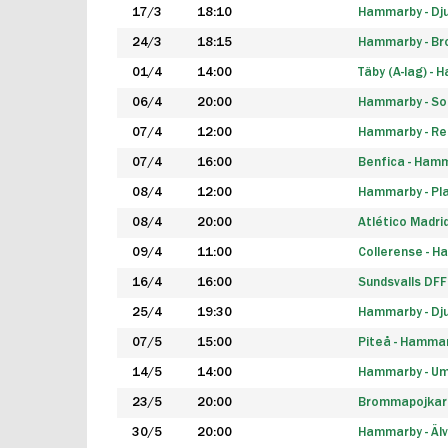
17/3
18:10
Hammarby - Dj
24/3
18:15
Hammarby - B
01/4
14:00
Täby (A-lag) -
06/4
20:00
Hammarby - So
07/4
12:00
Hammarby - Rea
07/4
16:00
Benfica - Ham
08/4
12:00
Hammarby - Pla
08/4
20:00
Atlético Madri
09/4
11:00
Collerense - 
16/4
16:00
Sundsvalls DF
25/4
19:30
Hammarby - Dj
07/5
15:00
Piteå - Hamma
14/5
14:00
Hammarby - Um
23/5
20:00
Brommapojkar
30/5
20:00
Hammarby - Älv