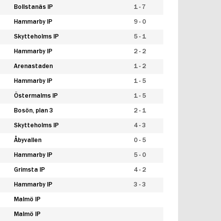
Bollstanäs IP
1 - 7
Hammarby IP
9 - 0
Skytteholms IP
5 - 1
Hammarby IP
2 - 2
Arenastaden
1 - 2
Hammarby IP
1 - 5
Östermalms IP
1 - 5
Bosön, plan 3
2 - 1
Skytteholms IP
4 - 3
Åbyvallen
0 - 5
Hammarby IP
5 - 0
Grimsta IP
4 - 2
Hammarby IP
3 - 3
Malmö IP
Malmö IP