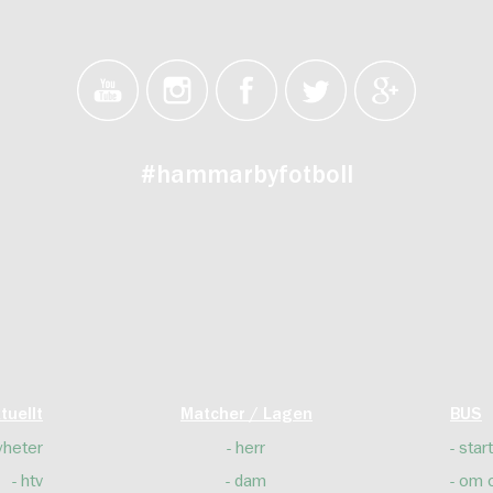
#hammarbyfotboll
tuellt
Matcher / Lagen
BUS
yheter
herr
start
htv
dam
om 