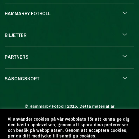
HAMMARBY FOTBOLL
BILJETTER
PARTNERS
SÄSONGSKORT
© Hammarby Fotboll 2015. Detta material är
skyddat enligt lagen om upphovsrätt.
Vi använder cookies på vår webbplats för att kunna ge dig
Eftertryck eller annan kopiering är förbjuden.
den bästa upplevelsen, genom att spara dina preferenser
Citera oss gärna men ange källan:
och besök på webbplatsen. Genom att acceptera cookies,
ger du ditt medtycke till samtliga cookies.
www.hammarbyfotboll.se. Ansvarig utgivare: