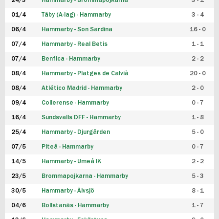
24/3
Hammarby - Brommapojkarna
3 - 1
FUTSAL DAM
01/4
Täby (A-lag) - Hammarby
3 - 4
06/4
Hammarby - Son Sardina
16 - 0
07/4
Hammarby - Real Betis
1 - 1
07/4
Benfica - Hammarby
2 - 2
08/4
Hammarby - Platges de Calvià
20 - 0
08/4
Atlético Madrid - Hammarby
2 - 0
09/4
Collerense - Hammarby
0 - 7
16/4
Sundsvalls DFF - Hammarby
1 - 8
25/4
Hammarby - Djurgården
5 - 0
07/5
Piteå - Hammarby
0 - 7
14/5
Hammarby - Umeå IK
2 - 2
23/5
Brommapojkarna - Hammarby
5 - 3
30/5
Hammarby - Älvsjö
8 - 1
04/6
Bollstanäs - Hammarby
1 - 7