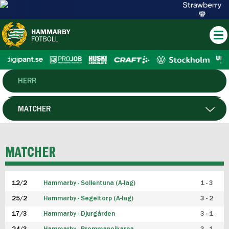
HERR
DAM
MATCHER
HTFF
SPELARE
MATCHER
P19
12/2
Hammarby - Sollentuna (A-lag)
1 - 3
F19
25/2
Hammarby - Segeltorp (A-lag)
3 - 2
FUTSAL HERR
17/3
Hammarby - Djurgården
3 - 1