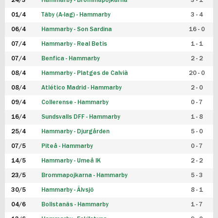
24/3
Hammarby - Brommapojkarna
3 - 1
FUTSAL DAM
01/4
Täby (A-lag) - Hammarby
3 - 4
06/4
Hammarby - Son Sardina
16 - 0
07/4
Hammarby - Real Betis
1 - 1
07/4
Benfica - Hammarby
2 - 2
08/4
Hammarby - Platges de Calvià
20 - 0
08/4
Atlético Madrid - Hammarby
2 - 0
09/4
Collerense - Hammarby
0 - 7
16/4
Sundsvalls DFF - Hammarby
1 - 8
25/4
Hammarby - Djurgården
5 - 0
07/5
Piteå - Hammarby
0 - 7
14/5
Hammarby - Umeå IK
2 - 2
23/5
Brommapojkarna - Hammarby
5 - 3
30/5
Hammarby - Älvsjö
8 - 1
04/6
Bollstanäs - Hammarby
1 - 7