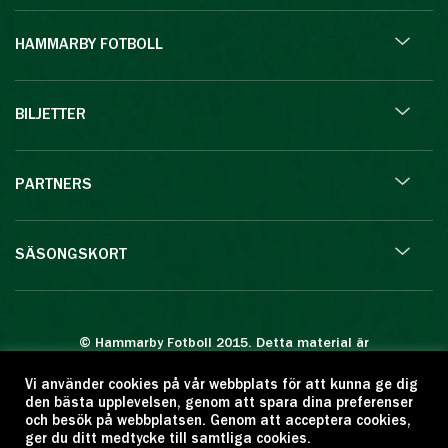
HAMMARBY FOTBOLL
BILJETTER
PARTNERS
SÄSONGSKORT
© Hammarby Fotboll 2015. Detta material är
skyddat enligt lagen om upphovsrätt.
Vi använder cookies på vår webbplats för att kunna ge dig
Eftertryck eller annan kopiering är förbjuden.
den bästa upplevelsen, genom att spara dina preferenser
Citera oss gärna men ange källan:
och besök på webbplatsen. Genom att acceptera cookies,
ger du ditt medtycke till samtliga cookies.
www.hammarbyfotboll.se. Ansvarig utgivare: