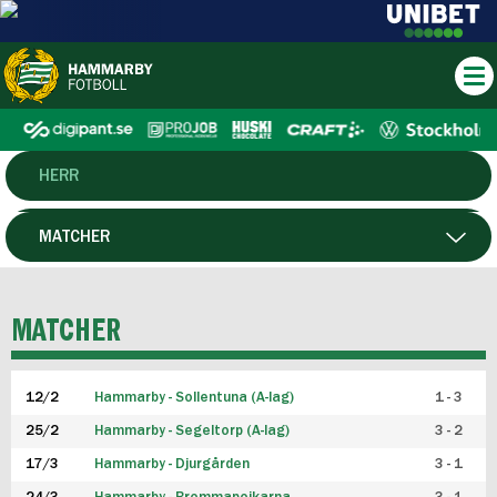
HERR
DAM
MATCHER
HTFF
SPELARE
MATCHER
P19
12/2
Hammarby - Sollentuna (A-lag)
1 - 3
F19
25/2
Hammarby - Segeltorp (A-lag)
3 - 2
FUTSAL HERR
17/3
Hammarby - Djurgården
3 - 1