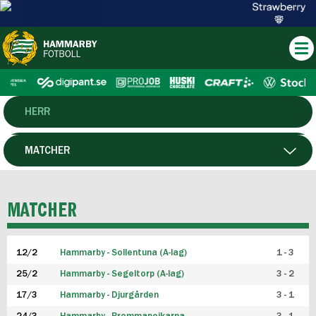
HERR
DAM
MATCHER
HTFF
SPELARE
MATCHER
P19
12/2
Hammarby - Sollentuna (A-lag)
1 - 3
F19
25/2
Hammarby - Segeltorp (A-lag)
3 - 2
FUTSAL HERR
17/3
Hammarby - Djurgården
3 - 1