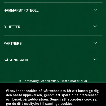
HAMMARBY FOTBOLL
BILJETTER
PARTNERS
SÄSONGSKORT
© Hammarby Fotboll 2015. Detta material är
skyddat enligt lagen om upphovsrätt.
Vi använder cookies på vår webbplats för att kunna ge dig
Eftertryck eller annan kopiering är förbjuden.
den bästa upplevelsen, genom att spara dina preferenser
Citera oss gärna men ange källan:
och besök på webbplatsen. Genom att acceptera cookies,
ger du ditt medtycke till samtliga cookies.
www.hammarbyfotboll.se. Ansvarig utgivare: