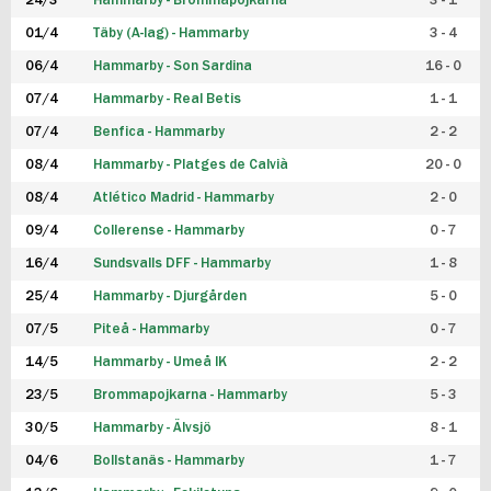
24/3
Hammarby - Brommapojkarna
3 - 1
FUTSAL DAM
01/4
Täby (A-lag) - Hammarby
3 - 4
06/4
Hammarby - Son Sardina
16 - 0
07/4
Hammarby - Real Betis
1 - 1
07/4
Benfica - Hammarby
2 - 2
08/4
Hammarby - Platges de Calvià
20 - 0
08/4
Atlético Madrid - Hammarby
2 - 0
09/4
Collerense - Hammarby
0 - 7
16/4
Sundsvalls DFF - Hammarby
1 - 8
25/4
Hammarby - Djurgården
5 - 0
07/5
Piteå - Hammarby
0 - 7
14/5
Hammarby - Umeå IK
2 - 2
23/5
Brommapojkarna - Hammarby
5 - 3
30/5
Hammarby - Älvsjö
8 - 1
04/6
Bollstanäs - Hammarby
1 - 7