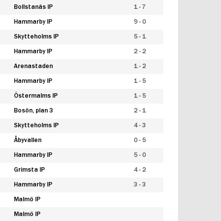
Bollstanäs IP
1 - 7
Hammarby IP
9 - 0
Skytteholms IP
5 - 1
Hammarby IP
2 - 2
Arenastaden
1 - 2
Hammarby IP
1 - 5
Östermalms IP
1 - 5
Bosön, plan 3
2 - 1
Skytteholms IP
4 - 3
Åbyvallen
0 - 5
Hammarby IP
5 - 0
Grimsta IP
4 - 2
Hammarby IP
3 - 3
Malmö IP
Malmö IP