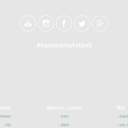
#hammarbyfotboll
tuellt
Matcher / Lagen
BUS
yheter
herr
start
htv
dam
om 