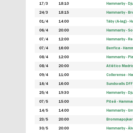
17/3
18:10
Hammarby - Dj
24/3
18:15
Hammarby - B
01/4
14:00
Täby (A-lag) -
06/4
20:00
Hammarby - So
07/4
12:00
Hammarby - Rea
07/4
16:00
Benfica - Ham
08/4
12:00
Hammarby - Pla
08/4
20:00
Atlético Madri
09/4
11:00
Collerense - 
16/4
16:00
Sundsvalls DF
25/4
19:30
Hammarby - Dj
07/5
15:00
Piteå - Hamma
14/5
14:00
Hammarby - Um
23/5
20:00
Brommapojkar
30/5
20:00
Hammarby - Älv