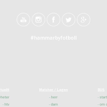
#hammarbyfotboll
tuellt
Matcher / Lagen
BUS
yheter
herr
start
htv
dam
om 