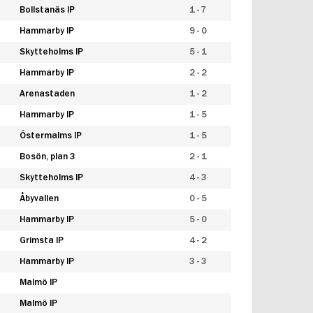
Bollstanäs IP
1 - 7
Hammarby IP
9 - 0
Skytteholms IP
5 - 1
Hammarby IP
2 - 2
Arenastaden
1 - 2
Hammarby IP
1 - 5
Östermalms IP
1 - 5
Bosön, plan 3
2 - 1
Skytteholms IP
4 - 3
Åbyvallen
0 - 5
Hammarby IP
5 - 0
Grimsta IP
4 - 2
Hammarby IP
3 - 3
Malmö IP
Malmö IP