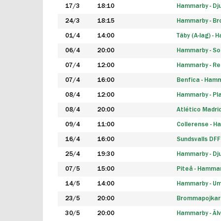
17/3
18:10
Hammarby - Dj
24/3
18:15
Hammarby - B
01/4
14:00
Täby (A-lag) -
06/4
20:00
Hammarby - So
07/4
12:00
Hammarby - Rea
07/4
16:00
Benfica - Ham
08/4
12:00
Hammarby - Pla
08/4
20:00
Atlético Madri
09/4
11:00
Collerense - 
16/4
16:00
Sundsvalls DF
25/4
19:30
Hammarby - Dj
07/5
15:00
Piteå - Hamma
14/5
14:00
Hammarby - Um
23/5
20:00
Brommapojkar
30/5
20:00
Hammarby - Älv