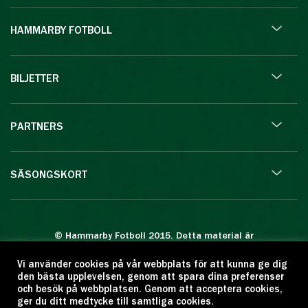
HAMMARBY FOTBOLL
BILJETTER
PARTNERS
SÄSONGSKORT
© Hammarby Fotboll 2015. Detta material är
skyddat enligt lagen om upphovsrätt.
Vi använder cookies på vår webbplats för att kunna ge dig
Eftertryck eller annan kopiering är förbjuden.
den bästa upplevelsen, genom att spara dina preferenser
Citera oss gärna men ange källan:
och besök på webbplatsen. Genom att acceptera cookies,
ger du ditt medtycke till samtliga cookies.
www.hammarbyfotboll.se. Ansvarig utgivare: