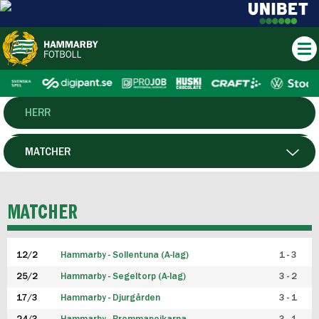
HERR
DAM
MATCHER
HTFF
SPELARE
MATCHER
P19
12/2
Hammarby - Sollentuna (A-lag)
1 - 3
F19
25/2
Hammarby - Segeltorp (A-lag)
3 - 2
FUTSAL HERR
17/3
Hammarby - Djurgården
3 - 1