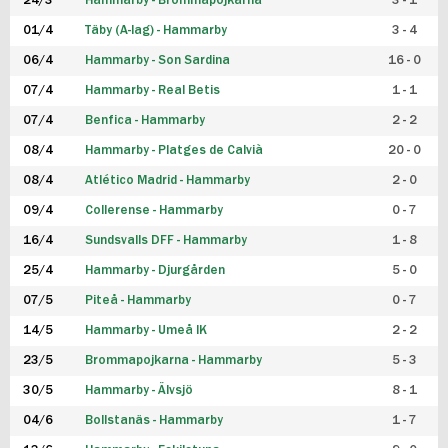
24/3
Hammarby - Brommapojkarna
3 - 1
FUTSAL DAM
01/4
Täby (A-lag) - Hammarby
3 - 4
06/4
Hammarby - Son Sardina
16 - 0
07/4
Hammarby - Real Betis
1 - 1
07/4
Benfica - Hammarby
2 - 2
08/4
Hammarby - Platges de Calvià
20 - 0
08/4
Atlético Madrid - Hammarby
2 - 0
09/4
Collerense - Hammarby
0 - 7
16/4
Sundsvalls DFF - Hammarby
1 - 8
25/4
Hammarby - Djurgården
5 - 0
07/5
Piteå - Hammarby
0 - 7
14/5
Hammarby - Umeå IK
2 - 2
23/5
Brommapojkarna - Hammarby
5 - 3
30/5
Hammarby - Älvsjö
8 - 1
04/6
Bollstanäs - Hammarby
1 - 7