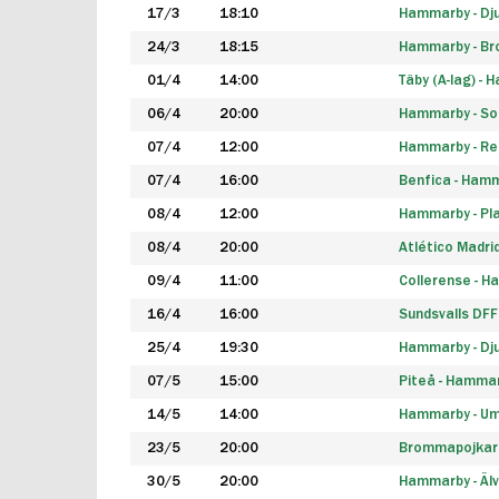
17/3
18:10
Hammarby - Dj
24/3
18:15
Hammarby - B
01/4
14:00
Täby (A-lag) -
06/4
20:00
Hammarby - So
07/4
12:00
Hammarby - Rea
07/4
16:00
Benfica - Ham
08/4
12:00
Hammarby - Pla
08/4
20:00
Atlético Madri
09/4
11:00
Collerense - 
16/4
16:00
Sundsvalls DF
25/4
19:30
Hammarby - Dj
07/5
15:00
Piteå - Hamma
14/5
14:00
Hammarby - Um
23/5
20:00
Brommapojkar
30/5
20:00
Hammarby - Älv