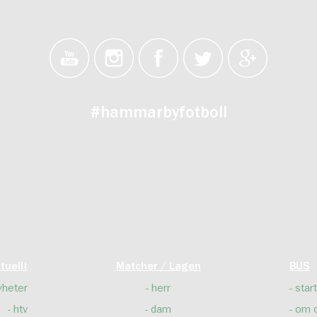
#hammarbyfotboll
tuellt
Matcher / Lagen
BUS
yheter
herr
start
htv
dam
om 