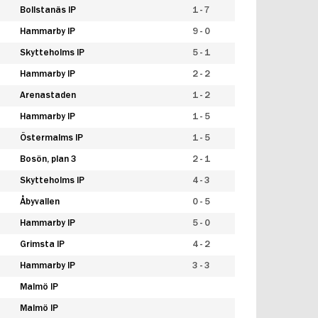
Bollstanäs IP
1 - 7
Hammarby IP
9 - 0
Skytteholms IP
5 - 1
Hammarby IP
2 - 2
Arenastaden
1 - 2
Hammarby IP
1 - 5
Östermalms IP
1 - 5
Bosön, plan 3
2 - 1
Skytteholms IP
4 - 3
Åbyvallen
0 - 5
Hammarby IP
5 - 0
Grimsta IP
4 - 2
Hammarby IP
3 - 3
Malmö IP
Malmö IP